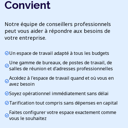
Convient
Notre équipe de conseillers professionnels
peut vous aider à répondre aux besoins de
votre entreprise.
Un espace de travail adapté à tous les budgets
check_circle
Une gamme de bureaux, de postes de travail, de
check_circle
salles de réunion et d'adresses professionnelles
Accédez à l'espace de travail quand et où vous en
check_circle
avez besoin
Soyez opérationnel immédiatement sans délai
check_circle
Tarification tout compris sans dépenses en capital
check_circle
Faites configurer votre espace exactement comme
check_circle
vous le souhaitez