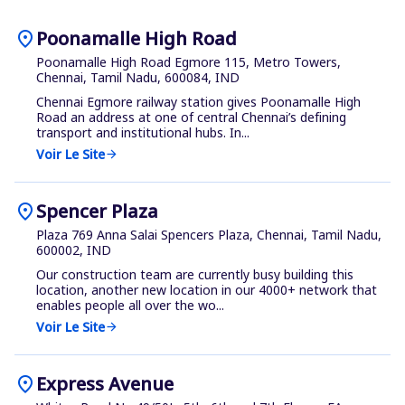
location_on
Poonamalle High Road
Poonamalle High Road Egmore 115, Metro Towers,
Chennai, Tamil Nadu, 600084, IND
Chennai Egmore railway station gives Poonamalle High
Road an address at one of central Chennai’s defining
transport and institutional hubs. In...
Voir Le Site
arrow_forward
location_on
Spencer Plaza
Plaza 769 Anna Salai Spencers Plaza, Chennai, Tamil Nadu,
600002, IND
Our construction team are currently busy building this
location, another new location in our 4000+ network that
enables people all over the wo...
Voir Le Site
arrow_forward
location_on
Express Avenue