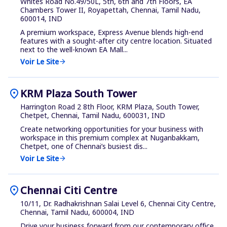
Whites Road No.49/50L, 5th, 6th and 7th Floors, EA
Chambers Tower II, Royapettah, Chennai, Tamil Nadu,
600014, IND
A premium workspace, Express Avenue blends high-end
features with a sought-after city centre location. Situated
next to the well-known EA Mall...
Voir Le Site
arrow_forward
location_on
KRM Plaza South Tower
Harrington Road 2 8th Floor, KRM Plaza, South Tower,
Chetpet, Chennai, Tamil Nadu, 600031, IND
Create networking opportunities for your business with
workspace in this premium complex at Nuganbakkam,
Chetpet, one of Chennai’s busiest dis...
Voir Le Site
arrow_forward
location_on
Chennai Citi Centre
10/11, Dr. Radhakrishnan Salai Level 6, Chennai City Centre,
Chennai, Tamil Nadu, 600004, IND
Drive your business forward from our contemporary office