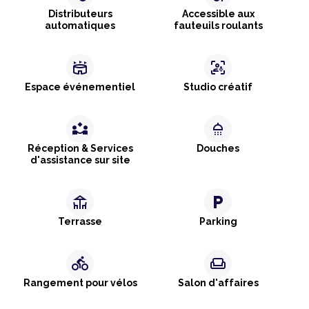
Distributeurs
Accessible aux
automatiques
fauteuils roulants
stadium
frame_person_mic
Espace événementiel
Studio créatif
partner_exchange
shower
Réception & Services
Douches
d'assistance sur site
deck
local_parking
Terrasse
Parking
directions_bike
weekend
Rangement pour vélos
Salon d'affaires