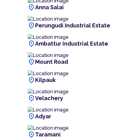
location_on
Anna Salai
location_on
Perungudi Industrial Estate
location_on
Ambattur Industrial Estate
location_on
Mount Road
location_on
Kilpauk
location_on
Velachery
location_on
Adyar
location_on
Taramani