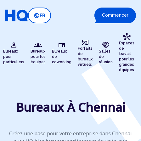
public
Commencer
FR
hub
cast_connected
person
groups
desk
handshake
Espaces
Forfaits
de
Bureaux
Bureaux
Bureaux
Salles
de
travail
pour
pour les
de
de
bureaux
pour les
particuliers
équipes
coworking
réunion
virtuels
grandes
équipes
Bureaux À Chennai
Créez une base pour votre entreprise dans Chennai