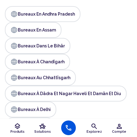
language
Bureaux En Andhra Pradesh
language
Bureaux En Assam
language
Bureaux Dans Le Bihār
language
Bureaux À Chandīgarh
language
Bureaux Au Chhattīsgarh
language
Bureaux À Dādra Et Nagar Haveli Et Damān Et Diu
language
Bureaux À Delhi
language
layers
hotel_class
search
person
Bureaux À Goa
call
Produits
Solutions
Explorez
Compte