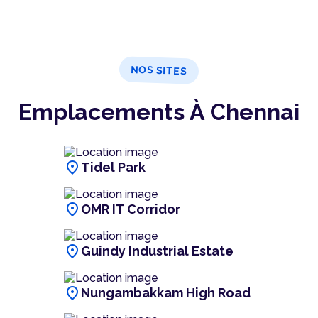
NOS SITES
Emplacements À Chennai
location_on
Tidel Park
location_on
OMR IT Corridor
location_on
Guindy Industrial Estate
location_on
Nungambakkam High Road