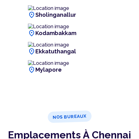
location_on
Sholinganallur
location_on
Kodambakkam
location_on
Ekkatuthangal
location_on
Mylapore
NOS BUREAUX
Emplacements À Chennai