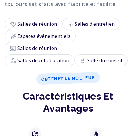
toujours satisfaits avec fiabilité et facilité.
handshake
mic
Salles de réunion
Salles d'entretien
celebration
Espaces événementiels
co_present
Salles de réunion
workspaces
drag_indicator
Salles de collaboration
Salle du conseil
OBTENEZ LE MEILLEUR
Caractéristiques Et
Avantages
grocery
accessible