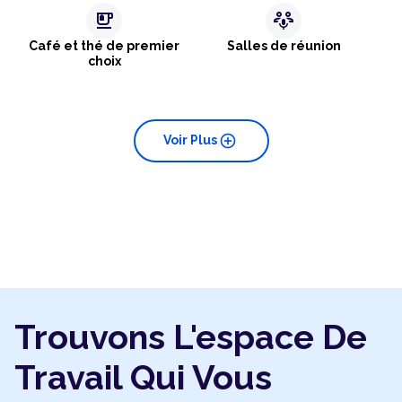
emoji_food_beverage
adaptive_audio_mic
Café et thé de premier
Salles de réunion
choix
add_circle
Voir Plus
Trouvons L'espace De
Travail Qui Vous