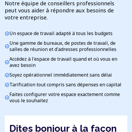
Notre équipe de conseillers professionnels
peut vous aider à répondre aux besoins de
votre entreprise.
Un espace de travail adapté à tous les budgets
check_circle
Une gamme de bureaux, de postes de travail, de
check_circle
salles de réunion et d'adresses professionnelles
Accédez à l'espace de travail quand et où vous en
check_circle
avez besoin
Soyez opérationnel immédiatement sans délai
check_circle
Tarification tout compris sans dépenses en capital
check_circle
Faites configurer votre espace exactement comme
check_circle
vous le souhaitez
Dites bonjour à la façon