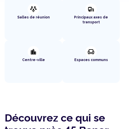
adaptive_audio_mic
commute
Salles de réunion
Principaux axes de
transport
location_city
chair
Centre-ville
Espaces communs
Découvrez ce qui se