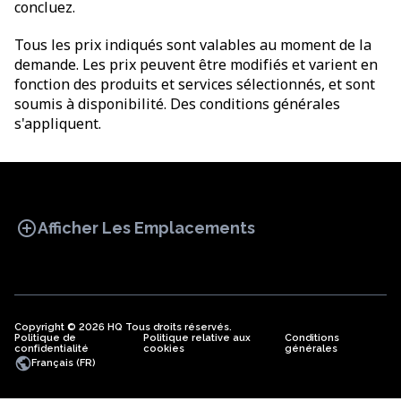
concluez.
Tous les prix indiqués sont valables au moment de la
demande. Les prix peuvent être modifiés et varient en
fonction des produits et services sélectionnés, et sont
soumis à disponibilité. Des conditions générales
s'appliquent.
add_circle
Afficher Les Emplacements
Copyright © 2026 HQ Tous droits réservés.
Politique de
BUREAU
Politique relative aux
COWORKING
Conditions
BUREAUX
confidentialité
cookies
générales
VIRTUELS
public
Français (FR)