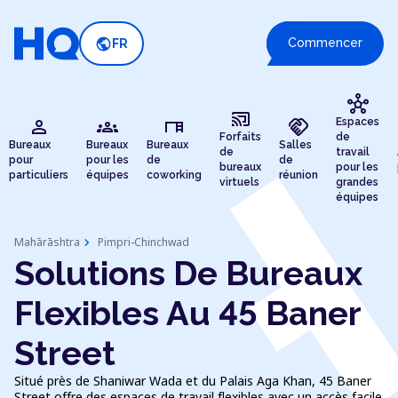
public
Commencer
FR
hub
cast_connected
person
groups
desk
handshake
Espaces
Forfaits
de
Bureaux
Bureaux
Bureaux
Salles
de
travail
pour
pour les
de
de
bureaux
pour les
particuliers
équipes
coworking
réunion
virtuels
grandes
équipes
chevron_right
Mahārāshtra
Pimpri-Chinchwad
Solutions De Bureaux
Flexibles Au 45 Baner
Street
Situé près de Shaniwar Wada et du Palais Aga Khan, 45 Baner
Street offre des espaces de travail flexibles avec un accès facile