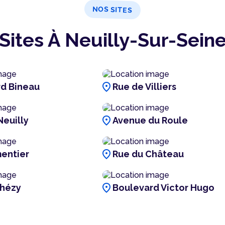
NOS SITES
Sites À Neuilly-Sur-Sein
location_on
d Bineau
Rue de Villiers
location_on
Neuilly
Avenue du Roule
location_on
entier
Rue du Château
location_on
Chézy
Boulevard Victor Hugo