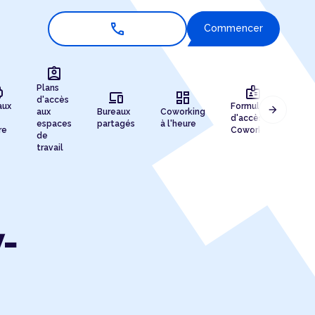
call
Commencer
assignment_ind
r
badge
Plans
devices
dashboard
d'accès
aux
Formules
arrow_forward
aux
Bureaux
Coworking
Enr
d'accès au
espaces
partagés
à l'heure
de 
re
Coworking
de
travail
-