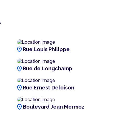
e
location_on
Rue Louis Philippe
location_on
Rue de Longchamp
location_on
Rue Ernest Deloison
location_on
Boulevard Jean Mermoz