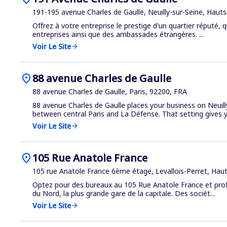
191-195 avenue Charles de Gaulle, Neuilly-sur-Seine, Haut
Offrez à votre entreprise le prestige d'un quartier réputé, q
entreprises ainsi que des ambassades étrangères. ...
Voir Le Site
arrow_forward
location_on
88 avenue Charles de Gaulle
88 avenue Charles de Gaulle, Paris, 92200, FRA
88 avenue Charles de Gaulle places your business on Neuilly
between central Paris and La Défense. That setting gives yo
Voir Le Site
arrow_forward
location_on
105 Rue Anatole France
105 rue Anatole France 6ème étage, Levallois-Perret, Hau
Optez pour des bureaux au 105 Rue Anatole France et profi
du Nord, la plus grande gare de la capitale. Des sociét...
Voir Le Site
arrow_forward