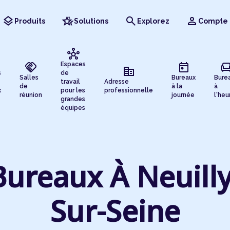
layers
hotel_class
search
person
Produits
Solutions
Explorez
Compte
hub
handshake
today
chai
Espaces
corporate_fare
s
de
Salles
Bureaux
Bure
travail
Adresse
de
à la
à
x
pour les
professionnelle
réunion
journée
l'heu
grandes
équipes
Bureaux À Neuilly
Sur-Seine