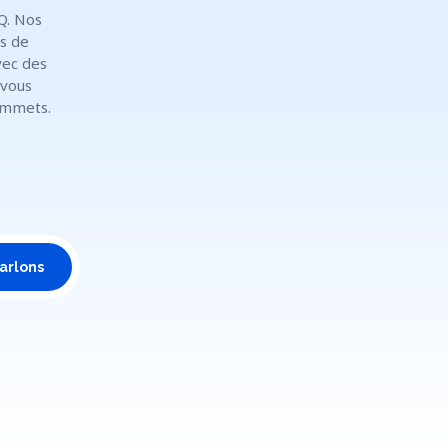
Q. Nos
s de
vec des
 vous
ommets.
arlons