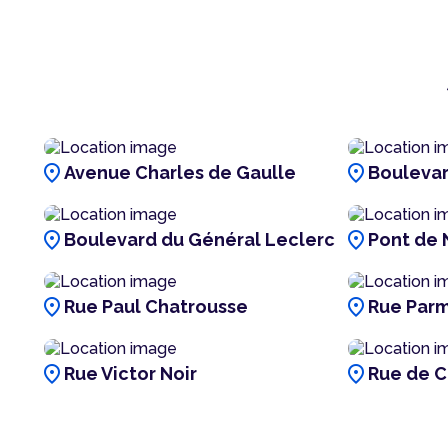
location_on
location_on
Avenue Charles de Gaulle
Boulevar
location_on
location_on
Boulevard du Général Leclerc
Pont de 
location_on
location_on
Rue Paul Chatrousse
Rue Parm
location_on
location_on
Rue Victor Noir
Rue de 