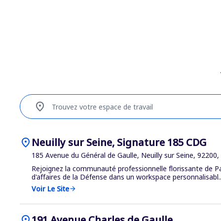
location_on
Trouvez votre espace de travail
location_on
Neuilly sur Seine, Signature 185 CDG
185 Avenue du Général de Gaulle, Neuilly sur Seine, 92200,
Rejoignez la communauté professionnelle florissante de Par
d'affaires de la Défense dans un workspace personnalisabl..
Voir Le Site
arrow_forward
location_on
191 Avenue Charles de Gaulle