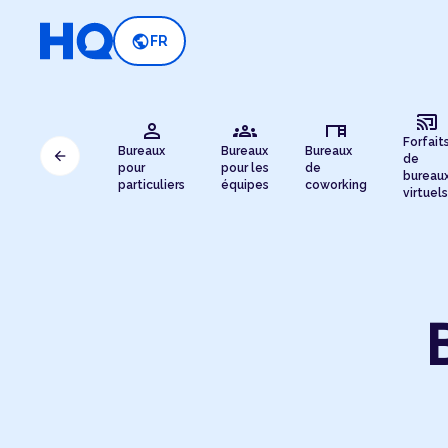
public
FR
cast_connected
person
groups
desk
Forfait
Bureaux
Bureaux
Bureaux
arrow_back
de
pour
pour les
de
bureau
particuliers
équipes
coworking
virtuels