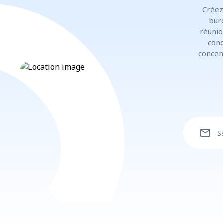
Créez
bur
réunio
cond
concen
mail
S