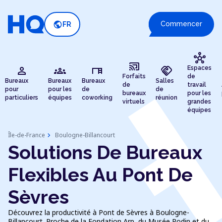
public
Commencer
FR
hub
cast_connected
person
groups
desk
handshake
Espaces
Forfaits
de
Bureaux
Bureaux
Bureaux
Salles
de
travail
pour
pour les
de
de
bureaux
pour les
particuliers
équipes
coworking
réunion
virtuels
grandes
équipes
chevron_right
Île-de-France
Boulogne-Billancourt
Solutions De Bureaux
Flexibles Au Pont De
Sèvres
Découvrez la productivité à Pont de Sèvres à Boulogne-
Billancourt. Proche de la Fondation Arp, du Musée Rodin et du