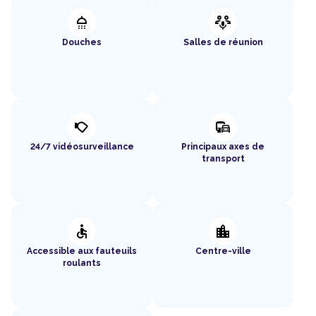
shower
adaptive_audio_mic
Douches
Salles de réunion
nest_cam_outdoor
commute
24/7 vidéosurveillance
Principaux axes de
transport
accessible
location_city
Accessible aux fauteuils
Centre-ville
roulants