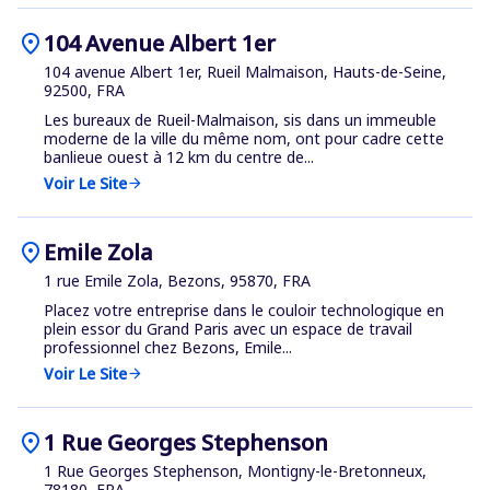
location_on
104 Avenue Albert 1er
104 avenue Albert 1er, Rueil Malmaison, Hauts-de-Seine,
92500, FRA
Les bureaux de Rueil-Malmaison, sis dans un immeuble
moderne de la ville du même nom, ont pour cadre cette
banlieue ouest à 12 km du centre de...
Voir Le Site
arrow_forward
location_on
Emile Zola
1 rue Emile Zola, Bezons, 95870, FRA
Placez votre entreprise dans le couloir technologique en
plein essor du Grand Paris avec un espace de travail
professionnel chez Bezons, Emile...
Voir Le Site
arrow_forward
location_on
1 Rue Georges Stephenson
1 Rue Georges Stephenson, Montigny-le-Bretonneux,
78180, FRA