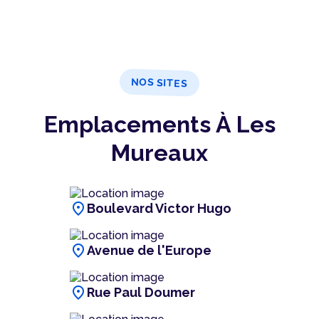
NOS SITES
Emplacements À Les
Mureaux
location_on
Boulevard Victor Hugo
location_on
Avenue de l'Europe
location_on
Rue Paul Doumer