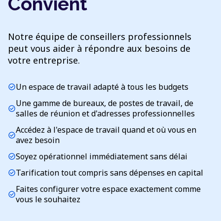
Convient
Notre équipe de conseillers professionnels
peut vous aider à répondre aux besoins de
votre entreprise.
Un espace de travail adapté à tous les budgets
check_circle
Une gamme de bureaux, de postes de travail, de
check_circle
salles de réunion et d'adresses professionnelles
Accédez à l'espace de travail quand et où vous en
check_circle
avez besoin
Soyez opérationnel immédiatement sans délai
check_circle
Tarification tout compris sans dépenses en capital
check_circle
Faites configurer votre espace exactement comme
check_circle
vous le souhaitez