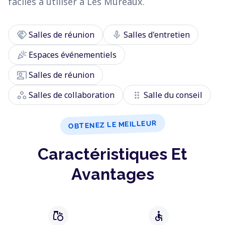
faciles à utiliser à Les Mureaux.
handshake
mic
Salles de réunion
Salles d'entretien
celebration
Espaces événementiels
co_present
Salles de réunion
workspaces
drag_indicator
Salles de collaboration
Salle du conseil
OBTENEZ LE MEILLEUR
Caractéristiques Et
Avantages
grocery
accessible