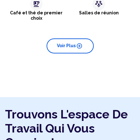
emoji_food_beverage
adaptive_audio_mic
Café et thé de premier
Salles de réunion
choix
add_circle
Voir Plus
Trouvons L'espace De
Travail Qui Vous