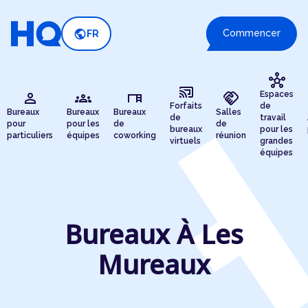
public
Commencer
FR
hub
cast_connected
person
groups
desk
handshake
Espaces
Forfaits
de
Bureaux
Bureaux
Bureaux
Salles
de
travail
pour
pour les
de
de
bureaux
pour les
particuliers
équipes
coworking
réunion
virtuels
grandes
équipes
Bureaux À Les
Mureaux