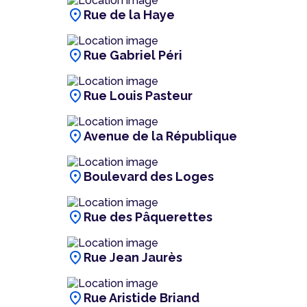
location_on
Rue de la Haye
location_on
Rue Gabriel Péri
location_on
Rue Louis Pasteur
location_on
Avenue de la République
location_on
Boulevard des Loges
location_on
Rue des Pâquerettes
location_on
Rue Jean Jaurès
location_on
Rue Aristide Briand