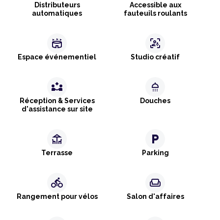
Distributeurs
Accessible aux
automatiques
fauteuils roulants
stadium
frame_person_mic
Espace événementiel
Studio créatif
partner_exchange
shower
Réception & Services
Douches
d'assistance sur site
deck
local_parking
Terrasse
Parking
directions_bike
weekend
Rangement pour vélos
Salon d'affaires