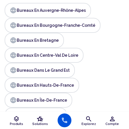
language
Bureaux En Auvergne-Rhône-Alpes
language
Bureaux En Bourgogne-Franche-Comté
language
Bureaux En Bretagne
language
Bureaux En Centre-Val De Loire
language
Bureaux Dans Le Grand Est
language
Bureaux En Hauts-De-France
language
Bureaux En Île-De-France
language
Bureaux En Normandie
layers
hotel_class
search
person
call
Produits
Solutions
Explorez
Compte