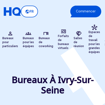
public
Commencer
FR
hub
cast_connected
person
groups
desk
handshake
Espaces
Forfaits
de
Bureaux
Bureaux
Bureaux
Salles
de
travail
pour
pour les
de
de
bureaux
pour les
particuliers
équipes
coworking
réunion
virtuels
grandes
équipes
Bureaux À Ivry-Sur-
Seine