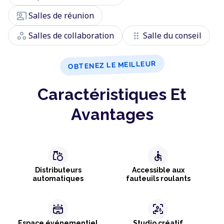
co_present
Salles de réunion
workspaces
drag_indicator
Salles de collaboration
Salle du conseil
OBTENEZ LE MEILLEUR
Caractéristiques Et
Avantages
grocery
accessible
Distributeurs
Accessible aux
automatiques
fauteuils roulants
stadium
frame_person_mic
Espace événementiel
Studio créatif