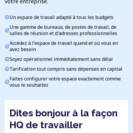
votre entreprise.
Un espace de travail adapté à tous les budgets
check_circle
Une gamme de bureaux, de postes de travail, de
check_circle
salles de réunion et d'adresses professionnelles
Accédez à l'espace de travail quand et où vous en
check_circle
avez besoin
Soyez opérationnel immédiatement sans délai
check_circle
Tarification tout compris sans dépenses en capital
check_circle
Faites configurer votre espace exactement comme
check_circle
vous le souhaitez
Dites bonjour à la façon
HQ de travailler