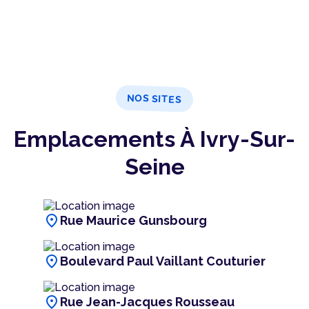
NOS SITES
Emplacements À Ivry-Sur-
Seine
location_on
Rue Maurice Gunsbourg
location_on
Boulevard Paul Vaillant Couturier
location_on
Rue Jean-Jacques Rousseau