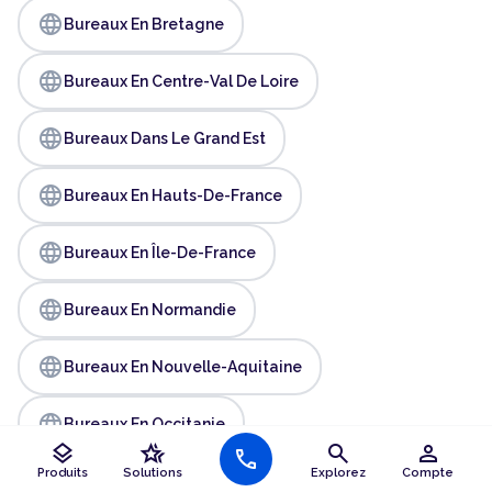
language
Bureaux En Bretagne
language
Bureaux En Centre-Val De Loire
language
Bureaux Dans Le Grand Est
language
Bureaux En Hauts-De-France
language
Bureaux En Île-De-France
language
Bureaux En Normandie
language
Bureaux En Nouvelle-Aquitaine
language
Bureaux En Occitanie
layers
hotel_class
search
person
call
language
Produits
Solutions
Explorez
Compte
Bureaux En Pays De La Loire