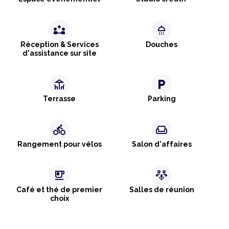
partner_exchange
shower
Réception & Services
Douches
d'assistance sur site
deck
local_parking
Terrasse
Parking
directions_bike
weekend
Rangement pour vélos
Salon d'affaires
emoji_food_beverage
adaptive_audio_mic
Café et thé de premier
Salles de réunion
choix