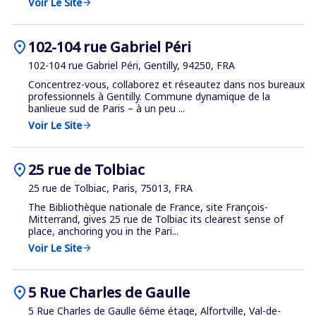
Voir Le Site
arrow_forward
location_on
102-104 rue Gabriel Péri
102-104 rue Gabriel Péri, Gentilly, 94250, FRA
Concentrez-vous, collaborez et réseautez dans nos bureaux
professionnels à Gentilly. Commune dynamique de la
banlieue sud de Paris – à un peu ...
Voir Le Site
arrow_forward
location_on
25 rue de Tolbiac
25 rue de Tolbiac, Paris, 75013, FRA
The Bibliothèque nationale de France, site François-
Mitterrand, gives 25 rue de Tolbiac its clearest sense of
place, anchoring you in the Pari...
Voir Le Site
arrow_forward
location_on
5 Rue Charles de Gaulle
5 Rue Charles de Gaulle 6éme étage, Alfortville, Val-de-