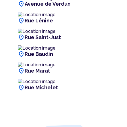
location_on
Avenue de Verdun
location_on
Rue Lénine
location_on
Rue Saint-Just
location_on
Rue Baudin
location_on
Rue Marat
location_on
Rue Michelet