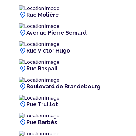
location_on
Rue Molière
location_on
Avenue Pierre Semard
location_on
Rue Victor Hugo
location_on
Rue Raspail
location_on
Boulevard de Brandebourg
location_on
Rue Truillot
location_on
Rue Barbès