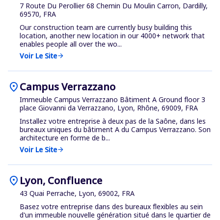
7 Route Du Perollier 68 Chemin Du Moulin Carron, Dardilly,
69570, FRA
Our construction team are currently busy building this
location, another new location in our 4000+ network that
enables people all over the wo...
Voir Le Site
arrow_forward
location_on
Campus Verrazzano
Immeuble Campus Verrazzano Bâtiment A Ground floor 3
place Giovanni da Verrazzano, Lyon, Rhône, 69009, FRA
Installez votre entreprise à deux pas de la Saône, dans les
bureaux uniques du bâtiment A du Campus Verrazzano. Son
architecture en forme de b...
Voir Le Site
arrow_forward
location_on
Lyon, Confluence
43 Quai Perrache, Lyon, 69002, FRA
Basez votre entreprise dans des bureaux flexibles au sein
d'un immeuble nouvelle génération situé dans le quartier de