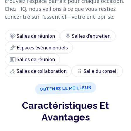
trouviez l'espace parfait pour chaque occasion.
Chez HQ, nous veillons à ce que vous restiez
concentré sur l'essentiel—votre entreprise.
handshake
mic
Salles de réunion
Salles d'entretien
celebration
Espaces événementiels
co_present
Salles de réunion
workspaces
drag_indicator
Salles de collaboration
Salle du conseil
OBTENEZ LE MEILLEUR
Caractéristiques Et
Avantages