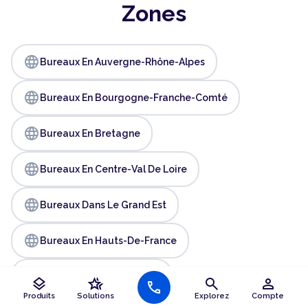
Zones
language
Bureaux En Auvergne-Rhône-Alpes
language
Bureaux En Bourgogne-Franche-Comté
language
Bureaux En Bretagne
language
Bureaux En Centre-Val De Loire
language
Bureaux Dans Le Grand Est
language
Bureaux En Hauts-De-France
language
Bureaux En Île-De-France
layers
hotel_class
search
person
call
Produits
Solutions
Explorez
Compte