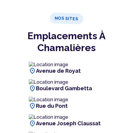
NOS SITES
Emplacements À
Chamalières
location_on
Avenue de Royat
location_on
Boulevard Gambetta
location_on
Rue du Pont
location_on
Avenue Joseph Claussat