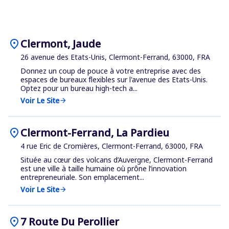
location_on
Clermont, Jaude
26 avenue des Etats-Unis, Clermont-Ferrand, 63000, FRA
Donnez un coup de pouce à votre entreprise avec des
espaces de bureaux flexibles sur l'avenue des Etats-Unis.
Optez pour un bureau high-tech a...
Voir Le Site
arrow_forward
location_on
Clermont-Ferrand, La Pardieu
4 rue Eric de Cromières, Clermont-Ferrand, 63000, FRA
Située au cœur des volcans d’Auvergne, Clermont-Ferrand
est une ville à taille humaine où prône l’innovation
entrepreneuriale. Son emplacement...
Voir Le Site
arrow_forward
location_on
7 Route Du Perollier