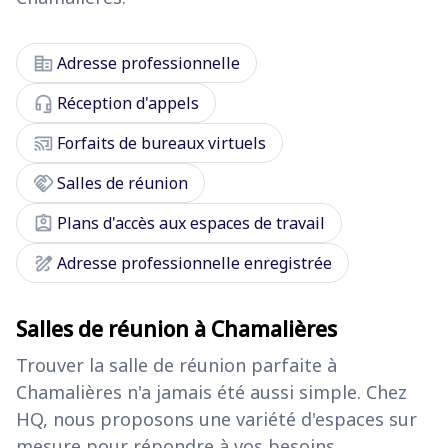
corporate_fare
Adresse professionnelle
headset_mic
Réception d'appels
cast_connected
Forfaits de bureaux virtuels
handshake
Salles de réunion
assignment_ind
Plans d'accès aux espaces de travail
draw
Adresse professionnelle enregistrée
Salles de réunion à Chamalières
Trouver la salle de réunion parfaite à
Chamalières n'a jamais été aussi simple. Chez
HQ, nous proposons une variété d'espaces sur
mesure pour répondre à vos besoins