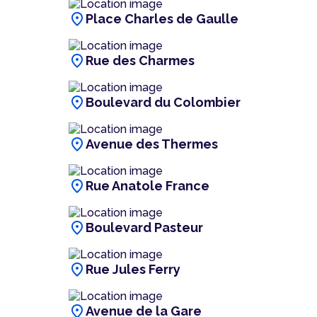
location_on
Place Charles de Gaulle
location_on
Rue des Charmes
location_on
Boulevard du Colombier
location_on
Avenue des Thermes
location_on
Rue Anatole France
location_on
Boulevard Pasteur
location_on
Rue Jules Ferry
location_on
Avenue de la Gare