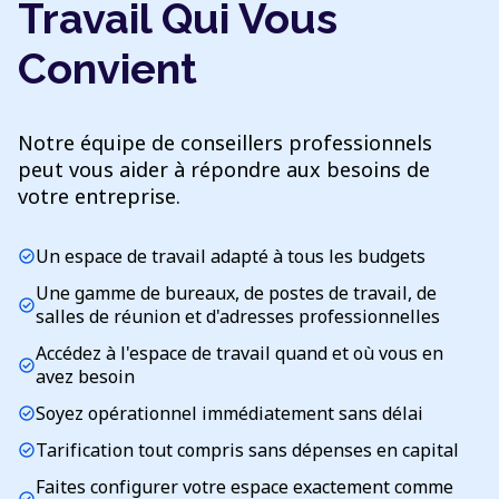
Travail Qui Vous
Convient
Notre équipe de conseillers professionnels
peut vous aider à répondre aux besoins de
votre entreprise.
Un espace de travail adapté à tous les budgets
check_circle
Une gamme de bureaux, de postes de travail, de
check_circle
salles de réunion et d'adresses professionnelles
Accédez à l'espace de travail quand et où vous en
check_circle
avez besoin
Soyez opérationnel immédiatement sans délai
check_circle
Tarification tout compris sans dépenses en capital
check_circle
Faites configurer votre espace exactement comme
check_circle