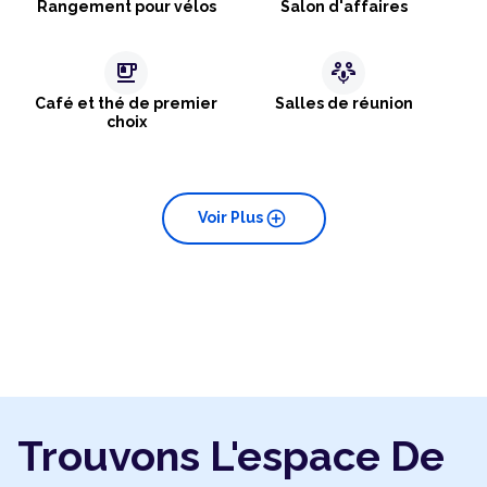
Rangement pour vélos
Salon d'affaires
emoji_food_beverage
adaptive_audio_mic
Café et thé de premier
Salles de réunion
choix
add_circle
Voir Plus
Trouvons L'espace De