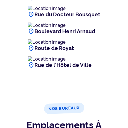
location_on
Rue du Docteur Bousquet
location_on
Boulevard Henri Arnaud
location_on
Route de Royat
location_on
Rue de l'Hôtel de Ville
NOS BUREAUX
Emplacements À