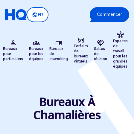
public
Commencer
FR
hub
cast_connected
person
groups
desk
handshake
Espaces
Forfaits
de
Bureaux
Bureaux
Bureaux
Salles
de
travail
pour
pour les
de
de
bureaux
pour les
particuliers
équipes
coworking
réunion
virtuels
grandes
équipes
Bureaux À
Chamalières