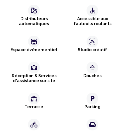
grocery
accessible
Distributeurs
Accessible aux
automatiques
fauteuils roulants
stadium
frame_person_mic
Espace événementiel
Studio créatif
partner_exchange
shower
Réception & Services
Douches
d'assistance sur site
deck
local_parking
Terrasse
Parking
directions_bike
weekend