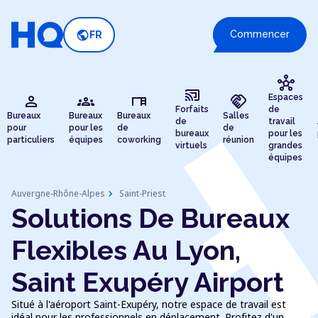
public
Commencer
FR
hub
cast_connected
person
groups
desk
handshake
Espaces
Forfaits
de
Bureaux
Bureaux
Bureaux
Salles
de
travail
pour
pour les
de
de
bureaux
pour les
particuliers
équipes
coworking
réunion
virtuels
grandes
équipes
chevron_right
Auvergne-Rhône-Alpes
Saint-Priest
Solutions De Bureaux
Flexibles Au Lyon,
Saint Exupéry Airport
Situé à l'aéroport Saint-Exupéry, notre espace de travail est
idéal pour les professionnels en déplacement. Profitez d'un