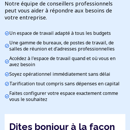
Notre équipe de conseillers professionnels
peut vous aider à répondre aux besoins de
votre entreprise.
Un espace de travail adapté à tous les budgets
check_circle
Une gamme de bureaux, de postes de travail, de
check_circle
salles de réunion et d'adresses professionnelles
Accédez à l'espace de travail quand et où vous en
check_circle
avez besoin
Soyez opérationnel immédiatement sans délai
check_circle
Tarification tout compris sans dépenses en capital
check_circle
Faites configurer votre espace exactement comme
check_circle
vous le souhaitez
Dites bonjour à la façon