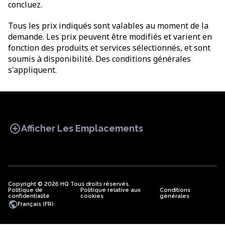
concluez.
Tous les prix indiqués sont valables au moment de la
demande. Les prix peuvent être modifiés et varient en
fonction des produits et services sélectionnés, et sont
soumis à disponibilité. Des conditions générales
s'appliquent.
add_circle
Afficher Les Emplacements
Copyright © 2026 HQ Tous droits réservés.
Politique de
BUREAU
Politique relative aux
COWORKING
Conditions
BUREAUX
confidentialité
cookies
générales
VIRTUELS
public
Français (FR)