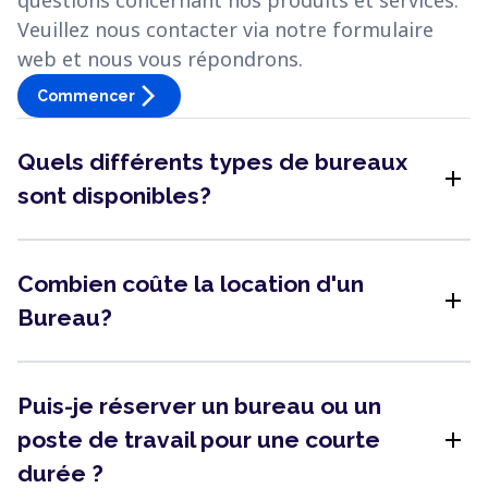
questions concernant nos produits et services.
Veuillez nous contacter via notre formulaire
web et nous vous répondrons.
arrow_forward_ios
Commencer
Quels différents types de bureaux
add
sont disponibles?
Combien coûte la location d'un
add
Bureau?
Puis-je réserver un bureau ou un
add
poste de travail pour une courte
durée ?