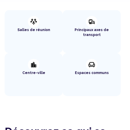
adaptive_audio_mic
commute
Salles de réunion
Principaux axes de
transport
location_city
chair
Centre-ville
Espaces communs