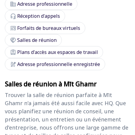
corporate_fare
Adresse professionnelle
headset_mic
Réception d'appels
cast_connected
Forfaits de bureaux virtuels
handshake
Salles de réunion
assignment_ind
Plans d'accès aux espaces de travail
draw
Adresse professionnelle enregistrée
Salles de réunion à Mīt Ghamr
Trouver la salle de réunion parfaite à Mīt
Ghamr n'a jamais été aussi facile avec HQ. Que
vous planifiez une réunion de conseil, une
présentation, un entretien ou un événement
d'entreprise, nous offrons une large gamme de