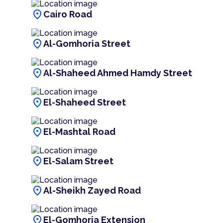
location_on
Cairo Road
location_on
Al-Gomhoria Street
location_on
Al-Shaheed Ahmed Hamdy Street
location_on
El-Shaheed Street
location_on
El-Mashtal Road
location_on
El-Salam Street
location_on
Al-Sheikh Zayed Road
location_on
El-Gomhoria Extension