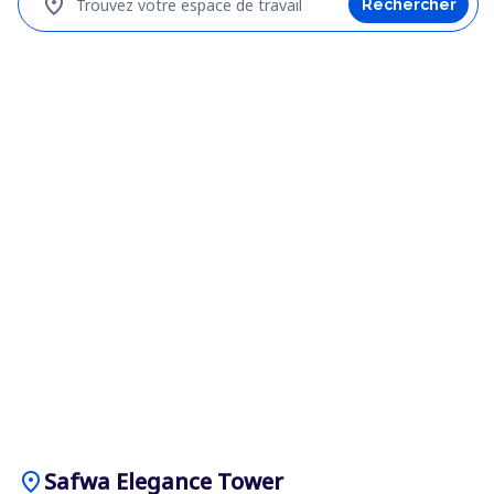
location_on
Trouvez votre espace de travail
Rechercher
location_on
Safwa Elegance Tower