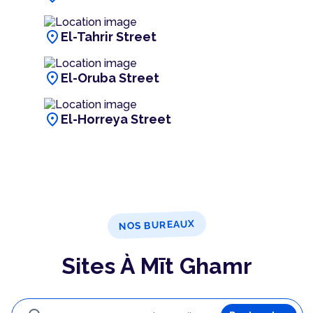
location_on
El-Tahrir Street
location_on
El-Oruba Street
location_on
El-Horreya Street
NOS BUREAUX
Sites À Mīt Ghamr