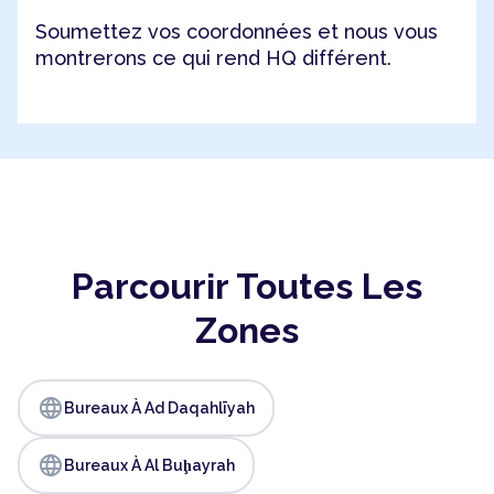
Soumettez vos coordonnées et nous vous
montrerons ce qui rend HQ différent.
Parcourir Toutes Les
Zones
language
Bureaux À Ad Daqahlīyah
language
Bureaux À Al Buḩayrah