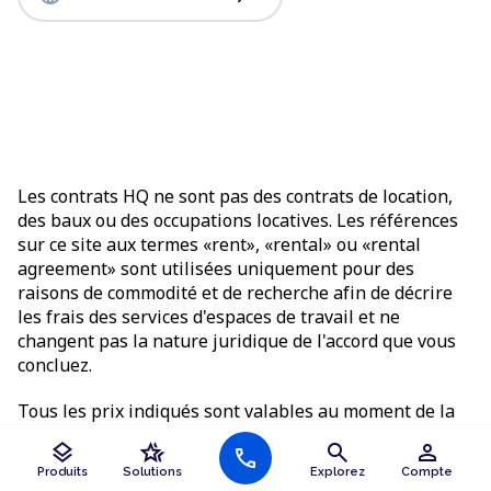
Les contrats HQ ne sont pas des contrats de location,
des baux ou des occupations locatives. Les références
sur ce site aux termes «rent», «rental» ou «rental
agreement» sont utilisées uniquement pour des
raisons de commodité et de recherche afin de décrire
les frais des services d'espaces de travail et ne
changent pas la nature juridique de l'accord que vous
concluez.
Tous les prix indiqués sont valables au moment de la
demande. Les prix peuvent être modifiés et varient en
layers
hotel_class
search
person
call
fonction des produits et services sélectionnés, et sont
Produits
Solutions
Explorez
Compte
soumis à disponibilité. Des conditions générales