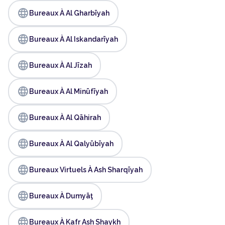
language
Bureaux À Al Gharbīyah
language
Bureaux À Al Iskandarīyah
language
Bureaux À Al Jīzah
language
Bureaux À Al Minūfīyah
language
Bureaux À Al Qāhirah
language
Bureaux À Al Qalyūbīyah
language
Bureaux Virtuels À Ash Sharqīyah
language
Bureaux À Dumyāţ
language
Bureaux À Kafr Ash Shaykh