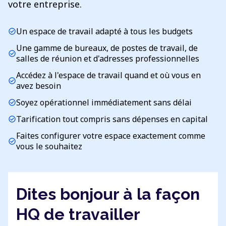
votre entreprise.
Un espace de travail adapté à tous les budgets
check_circle
Une gamme de bureaux, de postes de travail, de
check_circle
salles de réunion et d'adresses professionnelles
Accédez à l'espace de travail quand et où vous en
check_circle
avez besoin
Soyez opérationnel immédiatement sans délai
check_circle
Tarification tout compris sans dépenses en capital
check_circle
Faites configurer votre espace exactement comme
check_circle
vous le souhaitez
Dites bonjour à la façon
HQ de travailler