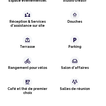
Espace événementiel
Studio créatif
partner_exchange
shower
Réception & Services
Douches
d'assistance sur site
deck
local_parking
Terrasse
Parking
directions_bike
weekend
Rangement pour vélos
Salon d'affaires
emoji_food_beverage
adaptive_audio_mic
Café et thé de premier
Salles de réunion
choix