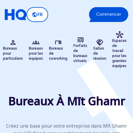
public
Commencer
FR
hub
cast_connected
person
groups
desk
handshake
Espaces
Forfaits
de
Bureaux
Bureaux
Bureaux
Salles
de
travail
pour
pour les
de
de
bureaux
pour les
particuliers
équipes
coworking
réunion
virtuels
grandes
équipes
Bureaux À Mīt Ghamr
Créez une base pour votre entreprise dans Mīt Ghamr