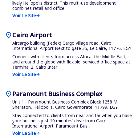
lively Heliopolis district. This multi-use development
combines retail and office ...
Voir Le Site
arrow_forward
location_on
Cairo Airport
Aircargo building (Fedex) Cargo village road, Cairo
International Airport Next to gate 35, Le Caire, 11776, EGY
Connect with clients from across Africa, the Middle East,
and around the globe with flexible, serviced office space at
Terminal 2, Cairo Inter...
Voir Le Site
arrow_forward
location_on
Paramount Business Complex
Unit 1 - Paramount Business Complex Block 1258 M,
Sheraton, Héliopolis, Cairo Governorate, 11799, EGY
Stay connected to clients from near and far when you base
your business just 10 minutes’ drive from Cairo
International Airport. Paramount Bus...
Voir Le Site
arrow_forward