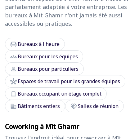
parfaitement adaptée à votre entreprise. Les
bureaux à Mīt Ghamr n'ont jamais été aussi
accessibles ou pratiques.
chair
Bureaux à l'heure
groups
Bureaux pour les équipes
person
Bureaux pour particuliers
hub
Espaces de travail pour les grandes équipes
door_front
Bureaux occupant un étage complet
domain
handshake
Bâtiments entiers
Salles de réunion
Coworking à Mīt Ghamr
Trouvez l'endroit idéal pour coworker à Mīt