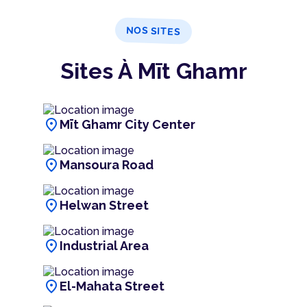
NOS SITES
Sites À Mīt Ghamr
location_on
Mīt Ghamr City Center
location_on
Mansoura Road
location_on
Helwan Street
location_on
Industrial Area
location_on
El-Mahata Street