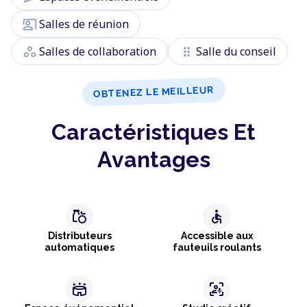
co_present
Salles de réunion
workspaces
drag_indicator
Salles de collaboration
Salle du conseil
OBTENEZ LE MEILLEUR
Caractéristiques Et
Avantages
grocery
accessible
Distributeurs
Accessible aux
automatiques
fauteuils roulants
stadium
frame_person_mic