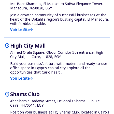
Mit Badr Khamees, El Mansoura Safwa Elegance Tower,
Mansoura, 7650020, EGY
Join a growing community of successful businesses at the
heart of the Dakahlia region’s bustling capital, El Mansoura,
with flexible, scalable...
Voir Le Site
arrow_forward
location_on
High City Mall
Ahmed Orabi Square, Obour Corridor 5th entrance, High
City Mall, Le Caire, 11828, EGY
Build your business’s future with modern and ready-to-use
office space in Egypt’s capital city. Explore all the
opportunities that Cairo has t...
Voir Le Site
arrow_forward
location_on
Shams Club
Abdelhamid Badawy Street, Heliopolis Shams Club, Le
Caire, 4470511, EGY
Position your business at HQ Shams Club, located in Cairo’s