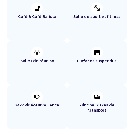
local_cafe
fitness_center
Café & Café Barista
Salle de sport et fitness
adaptive_audio_mic
background_grid_small
Salles de réunion
Plafonds suspendus
nest_cam_outdoor
commute
24/7 vidéosurveillance
Principaux axes de
transport