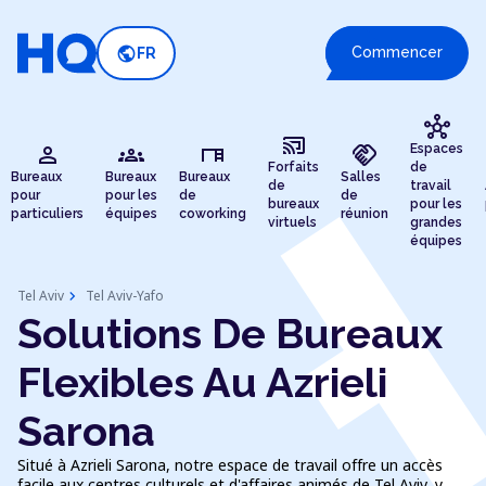
public
Commencer
FR
hub
cast_connected
person
groups
desk
handshake
Espaces
Forfaits
de
Bureaux
Bureaux
Bureaux
Salles
de
travail
pour
pour les
de
de
bureaux
pour les
particuliers
équipes
coworking
réunion
virtuels
grandes
équipes
chevron_right
Tel Aviv
Tel Aviv-Yafo
Solutions De Bureaux
Flexibles Au Azrieli
Sarona
Situé à Azrieli Sarona, notre espace de travail offre un accès
facile aux centres culturels et d'affaires animés de Tel Aviv, y