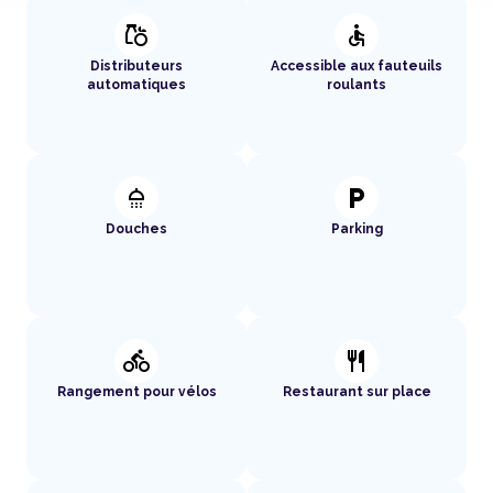
grocery
accessible
Distributeurs
Accessible aux fauteuils
automatiques
roulants
shower
local_parking
Douches
Parking
directions_bike
restaurant
Rangement pour vélos
Restaurant sur place