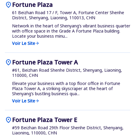
location_on
Fortune Plaza
61 Beizhan Road 17 / F, Tower A, Fortune Center Shenhe
District, Shenyang, Liaoning, 110013, CHN
Network in the heart of Shenyang’s vibrant business quarter
with office space in the Grade A Fortune Plaza building.
Locate your business minu...
Voir Le Site
arrow_forward
location_on
Fortune Plaza Tower A
#61, Beizhan Road Shenhe District, Shenyang, Liaoning,
110000, CHN
Elevate your business with a top floor office in Fortune
Plaza Tower A, a striking skyscraper at the heart of
Shenyang’s bustling business qua...
Voir Le Site
arrow_forward
location_on
Fortune Plaza Tower E
#59 Beizhan Road 29th Floor Shenhe District, Shenyang,
Liaoning, 110000, CHN