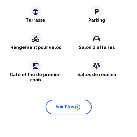
deck
local_parking
Terrasse
Parking
directions_bike
weekend
Rangement pour vélos
Salon d'affaires
emoji_food_beverage
adaptive_audio_mic
Café et thé de premier
Salles de réunion
choix
add_circle
Voir Plus