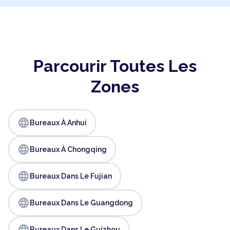
Parcourir Toutes Les
Zones
language
Bureaux À Anhui
language
Bureaux À Chongqing
language
Bureaux Dans Le Fujian
language
Bureaux Dans Le Guangdong
language
Bureaux Dans Le Guizhou