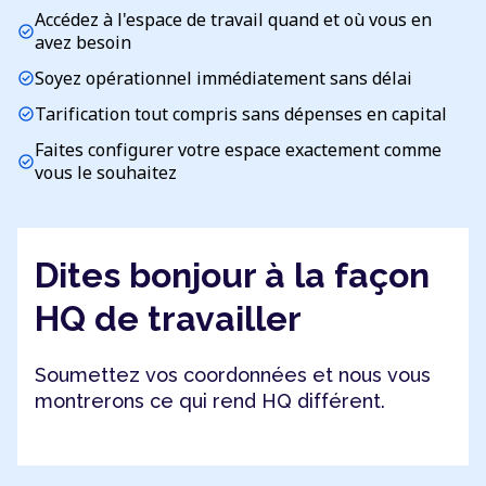
Accédez à l'espace de travail quand et où vous en
check_circle
avez besoin
Soyez opérationnel immédiatement sans délai
check_circle
Tarification tout compris sans dépenses en capital
check_circle
Faites configurer votre espace exactement comme
check_circle
vous le souhaitez
Dites bonjour à la façon
HQ de travailler
Soumettez vos coordonnées et nous vous
montrerons ce qui rend HQ différent.