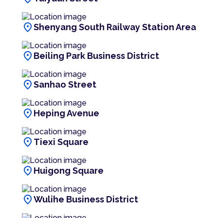
location_on
Shenyang South Railway Station Area
location_on
Beiling Park Business District
location_on
Sanhao Street
location_on
Heping Avenue
location_on
Tiexi Square
location_on
Huigong Square
location_on
Wulihe Business District