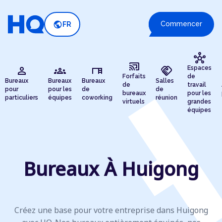
public
Commencer
FR
hub
cast_connected
person
groups
desk
handshake
Espaces
Forfaits
de
Bureaux
Bureaux
Bureaux
Salles
de
travail
pour
pour les
de
de
bureaux
pour les
particuliers
équipes
coworking
réunion
virtuels
grandes
équipes
Bureaux À Huigong
Créez une base pour votre entreprise dans Huigong