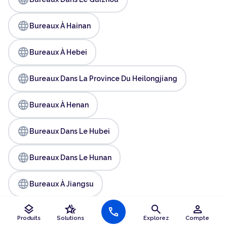
language
Bureaux À Hainan
language
Bureaux À Hebei
language
Bureaux Dans La Province Du Heilongjiang
language
Bureaux À Henan
language
Bureaux Dans Le Hubei
language
Bureaux Dans Le Hunan
language
Bureaux À Jiangsu
layers
hotel_class
search
person
language
call
Bureaux À Jiangxi
Produits
Solutions
Explorez
Compte