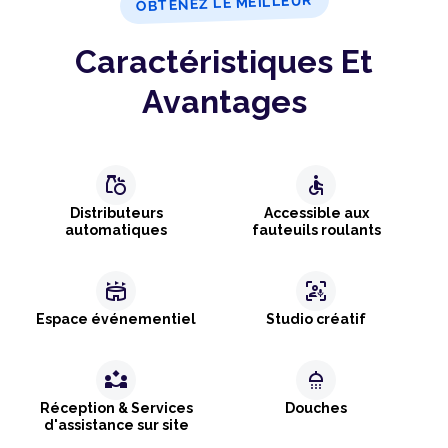
OBTENEZ LE MEILLEUR
Caractéristiques Et
Avantages
grocery
accessible
Distributeurs
Accessible aux
automatiques
fauteuils roulants
stadium
frame_person_mic
Espace événementiel
Studio créatif
partner_exchange
shower
Réception & Services
Douches
d'assistance sur site