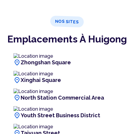
NOS SITES
Emplacements À Huigong
location_on
Zhongshan Square
location_on
Xinghai Square
location_on
North Station Commercial Area
location_on
Youth Street Business District
location_on
Taiyuan Street