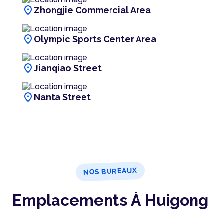
location_on
Zhongjie Commercial Area
location_on
Olympic Sports Center Area
location_on
Jianqiao Street
location_on
Nanta Street
NOS BUREAUX
Emplacements À Huigong