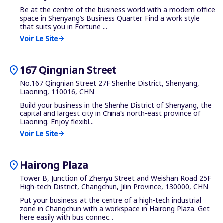
Be at the centre of the business world with a modern office
space in Shenyang’s Business Quarter. Find a work style
that suits you in Fortune ...
Voir Le Site
arrow_forward
location_on
167 Qingnian Street
No.167 Qingnian Street 27F Shenhe District, Shenyang,
Liaoning, 110016, CHN
Build your business in the Shenhe District of Shenyang, the
capital and largest city in China’s north-east province of
Liaoning. Enjoy flexibl...
Voir Le Site
arrow_forward
location_on
Hairong Plaza
Tower B, Junction of Zhenyu Street and Weishan Road 25F
High-tech District, Changchun, Jilin Province, 130000, CHN
Put your business at the centre of a high-tech industrial
zone in Changchun with a workspace in Hairong Plaza. Get
here easily with bus connec...