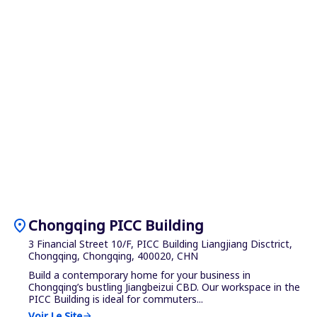
location_on
Chongqing PICC Building
3 Financial Street 10/F, PICC Building Liangjiang Disctrict,
Chongqing, Chongqing, 400020, CHN
Build a contemporary home for your business in
Chongqing’s bustling Jiangbeizui CBD. Our workspace in the
PICC Building is ideal for commuters...
Voir Le Site
arrow_forward