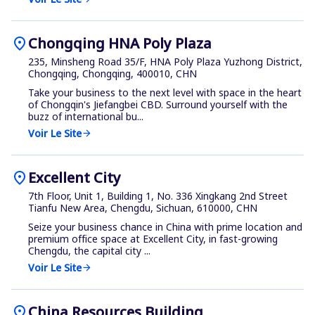
location_on
Chongqing HNA Poly Plaza
235, Minsheng Road 35/F, HNA Poly Plaza Yuzhong District,
Chongqing, Chongqing, 400010, CHN
Take your business to the next level with space in the heart
of Chongqin's Jiefangbei CBD. Surround yourself with the
buzz of international bu...
Voir Le Site
arrow_forward
location_on
Excellent City
7th Floor, Unit 1, Building 1, No. 336 Xingkang 2nd Street
Tianfu New Area, Chengdu, Sichuan, 610000, CHN
Seize your business chance in China with prime location and
premium office space at Excellent City, in fast-growing
Chengdu, the capital city ...
Voir Le Site
arrow_forward
location_on
China Resources Building