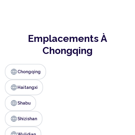
Emplacements À
Chongqing
language
Chongqing
language
Haitangxi
language
Shabu
language
Shizishan
language
Wulidian