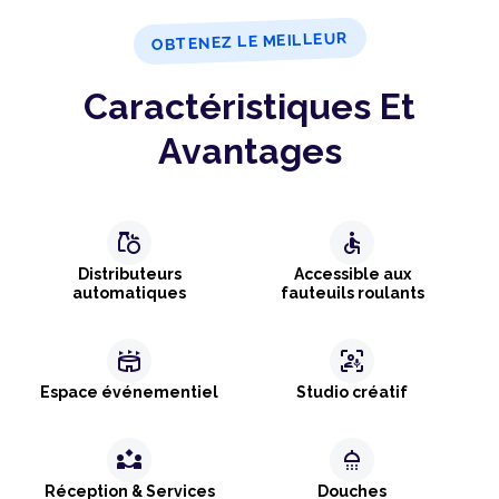
OBTENEZ LE MEILLEUR
Caractéristiques Et
Avantages
grocery
accessible
Distributeurs
Accessible aux
automatiques
fauteuils roulants
stadium
frame_person_mic
Espace événementiel
Studio créatif
partner_exchange
shower
Réception & Services
Douches