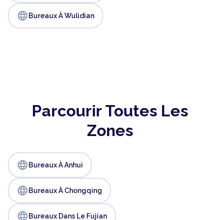
language
Bureaux À Wulidian
Parcourir Toutes Les
Zones
language
Bureaux À Anhui
language
Bureaux À Chongqing
language
Bureaux Dans Le Fujian