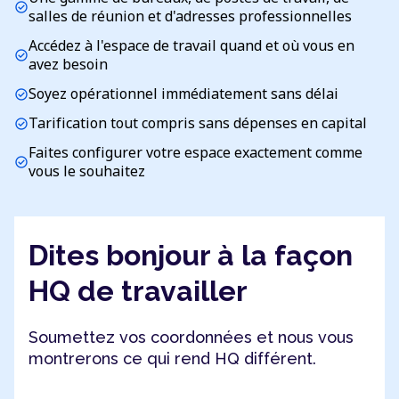
check_circle
salles de réunion et d'adresses professionnelles
Accédez à l'espace de travail quand et où vous en
check_circle
avez besoin
Soyez opérationnel immédiatement sans délai
check_circle
Tarification tout compris sans dépenses en capital
check_circle
Faites configurer votre espace exactement comme
check_circle
vous le souhaitez
Dites bonjour à la façon
HQ de travailler
Soumettez vos coordonnées et nous vous
montrerons ce qui rend HQ différent.