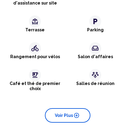
d'assistance sur site
deck
local_parking
Terrasse
Parking
directions_bike
weekend
Rangement pour vélos
Salon d'affaires
emoji_food_beverage
adaptive_audio_mic
Café et thé de premier
Salles de réunion
choix
add_circle
Voir Plus