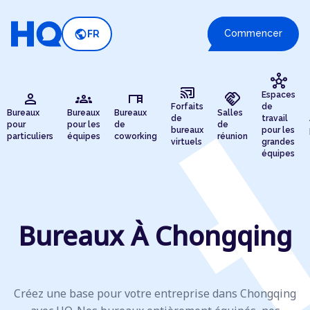
public
Commencer
FR
hub
cast_connected
person
groups
desk
handshake
Espaces
Forfaits
de
Bureaux
Bureaux
Bureaux
Salles
de
travail
pour
pour les
de
de
bureaux
pour les
particuliers
équipes
coworking
réunion
virtuels
grandes
équipes
Bureaux À Chongqing
Créez une base pour votre entreprise dans Chongqing