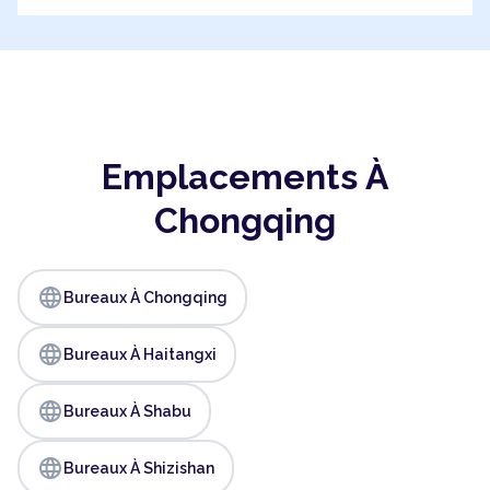
Emplacements À
Chongqing
language
Bureaux À Chongqing
language
Bureaux À Haitangxi
language
Bureaux À Shabu
language
Bureaux À Shizishan