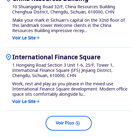
10 Shuangqing Road 32/F, China Resources Building
Chenghua District, Chengdu, Sichuan, 610000, CHN
Make your mark in Sichuan's capital on the 32nd floor of
this landmark tower. Welcome clients in the China
Resources Building impressive recep...
Voir Le Site
arrow_forward
location_on
International Finance Square
1 Hongxing Road Section 3 Unit 1-6, 25/F, Tower 1,
International Finance Square (IFS) Jinjiang District,
Chengdu, Sichuan, 610000, CHN
Work, rest and play as you please in the mixed-use
International Finance Square development. Modern office
space sits comfortably alongside lu...
Voir Le Site
arrow_forward
add_circle
Voir Plus