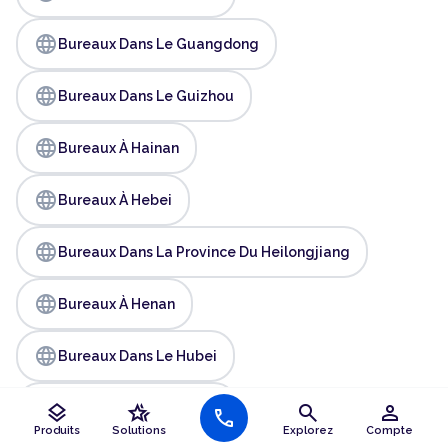
language
Bureaux Dans Le Guangdong
language
Bureaux Dans Le Guizhou
language
Bureaux À Hainan
language
Bureaux À Hebei
language
Bureaux Dans La Province Du Heilongjiang
language
Bureaux À Henan
language
Bureaux Dans Le Hubei
language
layers
hotel_class
search
person
Bureaux Dans Le Hunan
call
Produits
Solutions
Explorez
Compte