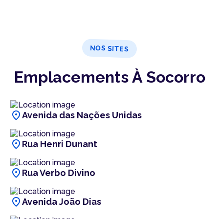
NOS SITES
Emplacements À Socorro
location_on
Avenida das Nações Unidas
location_on
Rua Henri Dunant
location_on
Rua Verbo Divino
location_on
Avenida João Dias