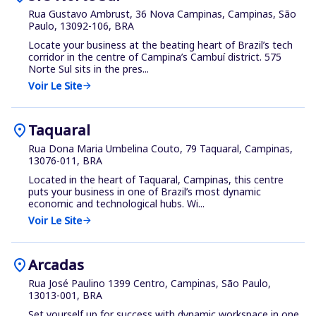
Rua Gustavo Ambrust, 36 Nova Campinas, Campinas, São
Paulo, 13092-106, BRA
Locate your business at the beating heart of Brazil’s tech
corridor in the centre of Campina’s Cambuí district. 575
Norte Sul sits in the pres...
Voir Le Site
arrow_forward
location_on
Taquaral
Rua Dona Maria Umbelina Couto, 79 Taquaral, Campinas,
13076-011, BRA
Located in the heart of Taquaral, Campinas, this centre
puts your business in one of Brazil’s most dynamic
economic and technological hubs. Wi...
Voir Le Site
arrow_forward
location_on
Arcadas
Rua José Paulino 1399 Centro, Campinas, São Paulo,
13013-001, BRA
Set yourself up for success with dynamic workspace in one