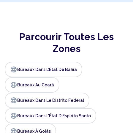
Parcourir Toutes Les
Zones
language
Bureaux Dans L'État De Bahia
language
Bureaux Au Ceará
language
Bureaux Dans Le Distrito Federal
language
Bureaux Dans L'État D'Espírito Santo
language
Bureaux À Goiás