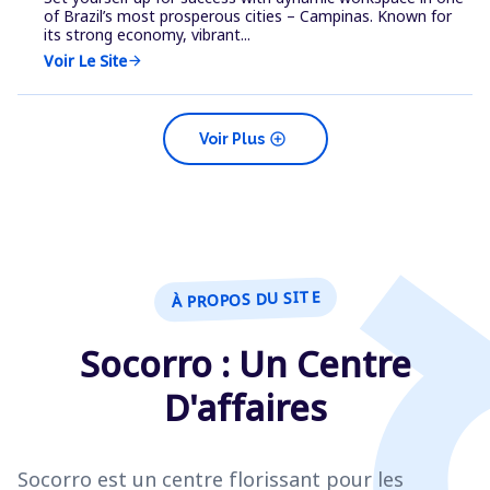
of Brazil’s most prosperous cities – Campinas. Known for
its strong economy, vibrant...
Voir Le Site
arrow_forward
add_circle
Voir Plus
À PROPOS DU SITE
Socorro : Un Centre
D'affaires
Socorro est un centre florissant pour les