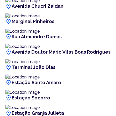
location_on
Avenida Chucri Zaidan
location_on
Marginal Pinheiros
location_on
Rua Alexandre Dumas
location_on
Avenida Doutor Mário Vilas Boas Rodrigues
location_on
Terminal João Dias
location_on
Estação Santo Amaro
location_on
Estação Socorro
location_on
Estação Granja Julieta