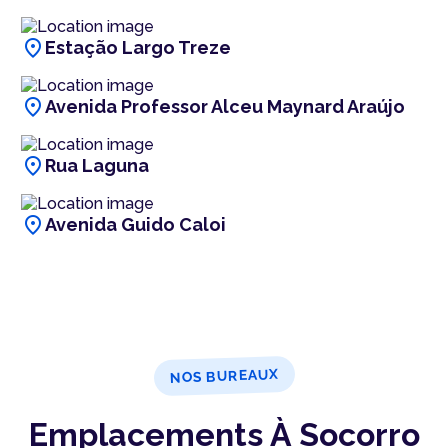
location_on
Estação Largo Treze
location_on
Avenida Professor Alceu Maynard Araújo
location_on
Rua Laguna
location_on
Avenida Guido Caloi
NOS BUREAUX
Emplacements À Socorro