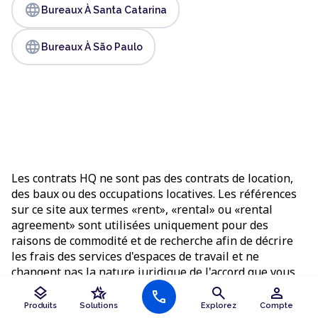
language
Bureaux À Santa Catarina
language
Bureaux À São Paulo
Les contrats HQ ne sont pas des contrats de location,
des baux ou des occupations locatives. Les références
sur ce site aux termes «rent», «rental» ou «rental
agreement» sont utilisées uniquement pour des
raisons de commodité et de recherche afin de décrire
les frais des services d'espaces de travail et ne
changent pas la nature juridique de l'accord que vous
concluez.
layers
hotel_class
search
person
call
Produits
Solutions
Explorez
Compte
Tous les prix indiqués sont valables au moment de la