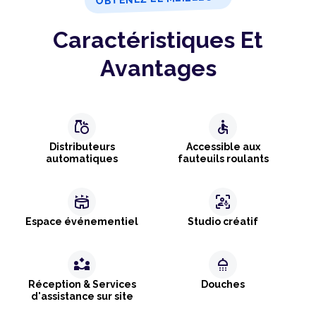
Caractéristiques Et
Avantages
grocery
accessible
Distributeurs
Accessible aux
automatiques
fauteuils roulants
stadium
frame_person_mic
Espace événementiel
Studio créatif
partner_exchange
shower
Réception & Services
Douches
d'assistance sur site