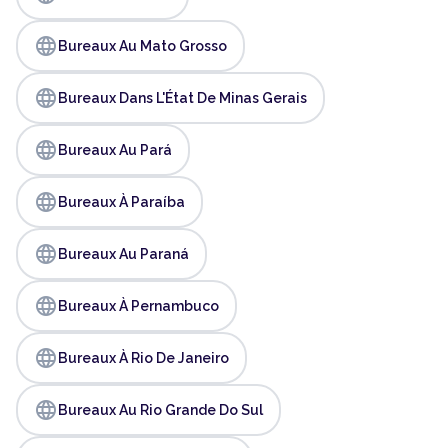
language
Bureaux Au Mato Grosso
language
Bureaux Dans L'État De Minas Gerais
language
Bureaux Au Pará
language
Bureaux À Paraíba
language
Bureaux Au Paraná
language
Bureaux À Pernambuco
language
Bureaux À Rio De Janeiro
language
Bureaux Au Rio Grande Do Sul