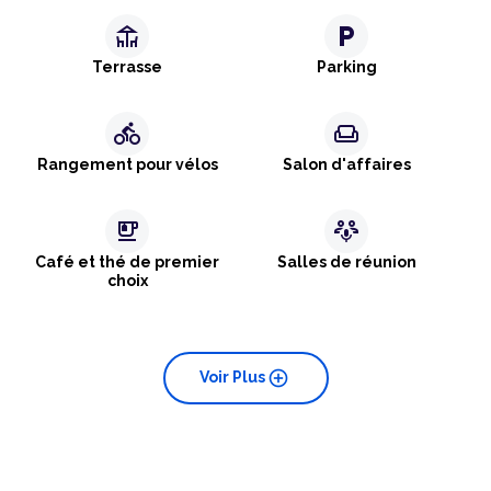
deck
local_parking
Terrasse
Parking
directions_bike
weekend
Rangement pour vélos
Salon d'affaires
emoji_food_beverage
adaptive_audio_mic
Café et thé de premier
Salles de réunion
choix
add_circle
Voir Plus