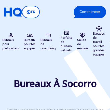
public
Commencer
FR
hub
cast_connected
person
groups
desk
handshake
Espaces
Forfaits
de
Bureaux
Bureaux
Bureaux
Salles
de
travail
pour
pour les
de
de
bureaux
pour les
particuliers
équipes
coworking
réunion
virtuels
grandes
équipes
Bureaux À Socorro