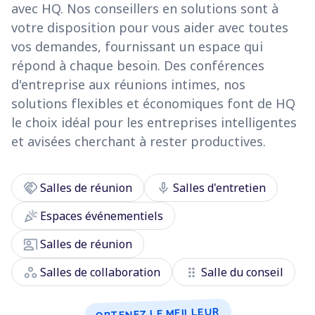
avec HQ. Nos conseillers en solutions sont à
votre disposition pour vous aider avec toutes
vos demandes, fournissant un espace qui
répond à chaque besoin. Des conférences
d'entreprise aux réunions intimes, nos
solutions flexibles et économiques font de HQ
le choix idéal pour les entreprises intelligentes
et avisées cherchant à rester productives.
handshake
mic
Salles de réunion
Salles d'entretien
celebration
Espaces événementiels
co_present
Salles de réunion
workspaces
drag_indicator
Salles de collaboration
Salle du conseil
OBTENEZ LE MEILLEUR