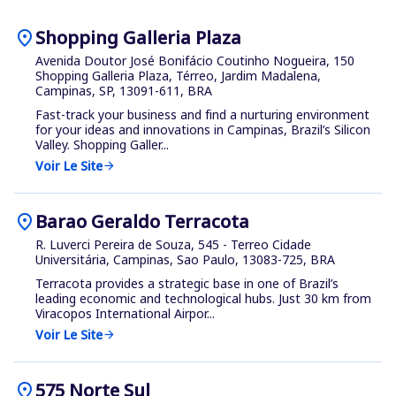
location_on
Shopping Galleria Plaza
Avenida Doutor José Bonifácio Coutinho Nogueira, 150
Shopping Galleria Plaza, Térreo, Jardim Madalena,
Campinas, SP, 13091-611, BRA
Fast-track your business and find a nurturing environment
for your ideas and innovations in Campinas, Brazil’s Silicon
Valley. Shopping Galler...
Voir Le Site
arrow_forward
location_on
Barao Geraldo Terracota
R. Luverci Pereira de Souza, 545 - Terreo Cidade
Universitária, Campinas, Sao Paulo, 13083-725, BRA
Terracota provides a strategic base in one of Brazil’s
leading economic and technological hubs. Just 30 km from
Viracopos International Airpor...
Voir Le Site
arrow_forward
location_on
575 Norte Sul