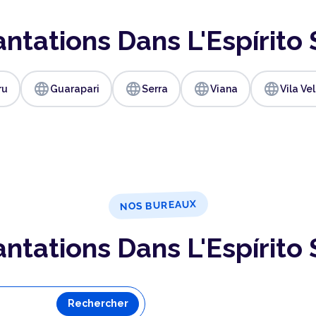
ntations Dans L'Espírito
language
language
language
language
ru
Guarapari
Serra
Viana
Vila Ve
NOS BUREAUX
ntations Dans L'Espírito
Rechercher