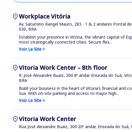
location_on
Workplace Vitória
Av. Saturnino Rangel Mauro, 283 - 1 & 2 andares Pontal de 
030, BRA
Establish your presence in Vitória, the vibrant capital of Es
most strategically connected cities. Secure flex...
Voir Le Site
arrow_forward
location_on
Vitoria Work Center – 8th floor
R. José Alexandre Buaiz, 300 8º andar Enseada do Suá, Vito
BRA
Build your business in the heart of Vitoria’s financial and 
Sua. With on-site parking and access to major high...
Voir Le Site
arrow_forward
location_on
Vitoria Work Center
Rua José Alexandre Buaiz, 300 20º andar, Enseada do Suá, 