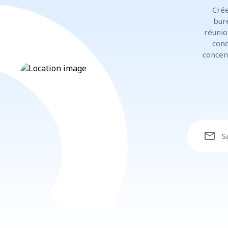
Crée
bur
réunio
cond
concen
mail
S