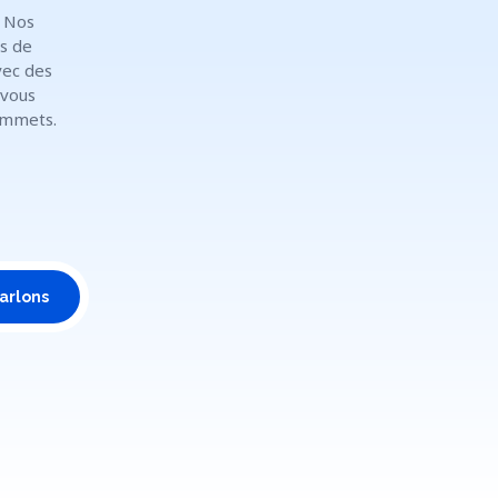
. Nos
s de
vec des
 vous
ommets.
arlons