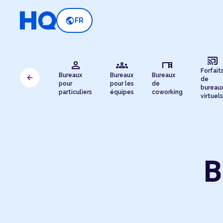
public
FR
cast_connected
person
groups
desk
Forfait
Bureaux
Bureaux
Bureaux
arrow_back
de
pour
pour les
de
bureau
particuliers
équipes
coworking
virtuels
B