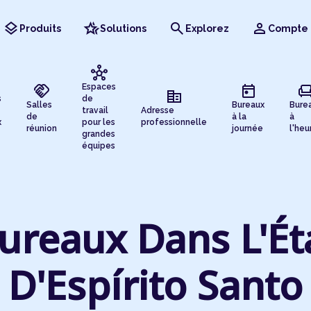
layers
hotel_class
search
person
Produits
Solutions
Explorez
Compte
hub
handshake
today
chai
Espaces
corporate_fare
s
de
Salles
Bureaux
Bure
travail
Adresse
de
à la
à
x
pour les
professionnelle
réunion
journée
l'heu
grandes
équipes
ureaux Dans L'Ét
D'Espírito Santo