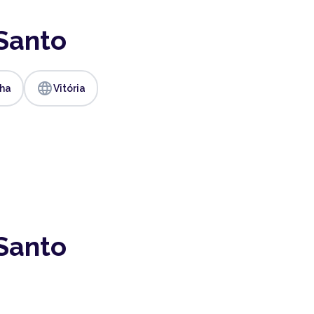
 Santo
language
lha
Vitória
 Santo