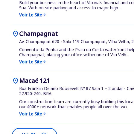
Build your business in the heart of Vitoria’s financial and 
Sua. With on-site parking and access to major high...
Voir Le Site
arrow_forward
location_on
Champagnat
Av. Champagnat 620 - Sala 119 Champagnat, Vilha Velha, 
Convento da Penha and the Praia da Costa waterfront help
Champagnat, placing your office within one of Vila Velh...
Voir Le Site
arrow_forward
location_on
Macaé 121
Rua Franklin Delano Roosevelt Nº 87 Sala 1 – 2 andar - Cav
27.920-240, BRA
Our construction team are currently busy building this loca
our 4000+ network that enables people all over the wo...
Voir Le Site
arrow_forward