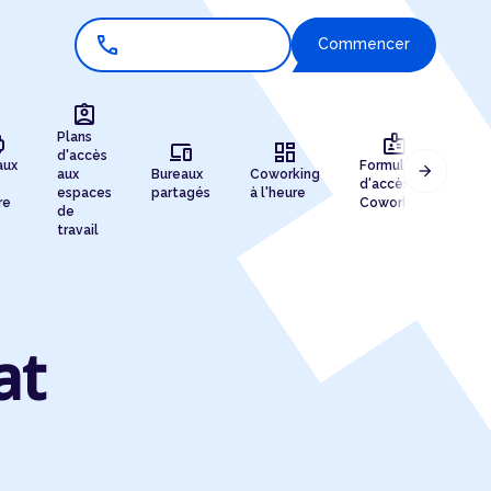
call
Commencer
assignment_ind
r
badge
Plans
devices
dashboard
d'accès
aux
Formules
arrow_forward
aux
Bureaux
Coworking
Enr
d'accès au
espaces
partagés
à l'heure
de 
re
Coworking
de
travail
at