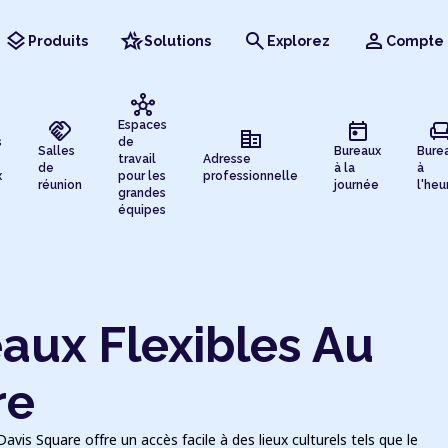
layers
hotel_class
search
person
Produits
Solutions
Explorez
Compte
hub
handshake
today
chai
Espaces
corporate_fare
s
de
Salles
Bureaux
Bure
travail
Adresse
de
à la
à
x
pour les
professionnelle
réunion
journée
l'heu
grandes
équipes
aux Flexibles Au
re
vis Square offre un accès facile à des lieux culturels tels que le