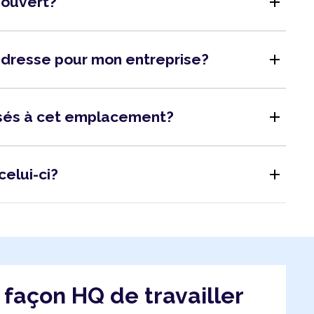
add
l ouvert?
add
adresse pour mon entreprise?
add
isés à cet emplacement?
add
celui-ci?
a façon HQ de travailler