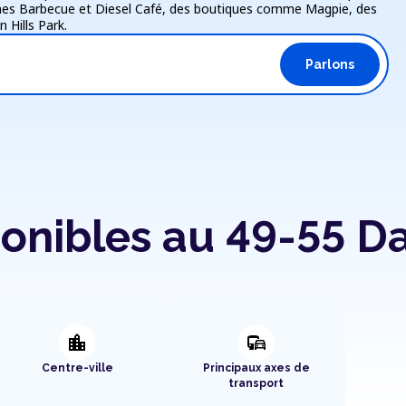
nes Barbecue et Diesel Café, des boutiques comme Magpie, des
 Hills Park.
Parlons
onibles au 49-55 Da
location_city
commute
Centre-ville
Principaux axes de
transport