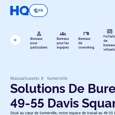
public
FR
cast_connected
person
groups
desk
Forfait
Bureaux
Bureaux
Bureaux
arrow_back
de
pour
pour les
de
bureau
particuliers
équipes
coworking
virtuels
chevron_right
Massachusetts
Somerville
Solutions De Bure
49-55 Davis Squa
Situé au cœur de Somerville, notre espace de travail au 49-55 Da