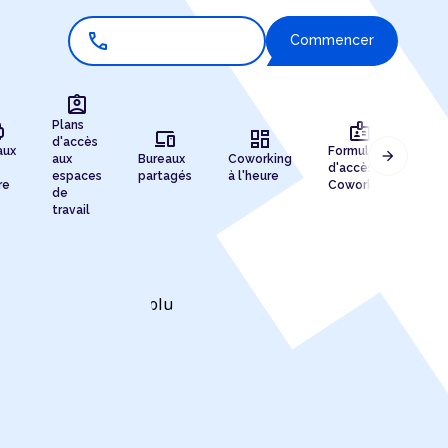
call
Commencer
assignment_ind
r
badge
Plans
devices
dashboard
d'accès
aux
Formules
arrow_forward
aux
Bureaux
Coworking
Enr
d'accès au
espaces
partagés
à l'heure
de 
re
Coworking
de
travail