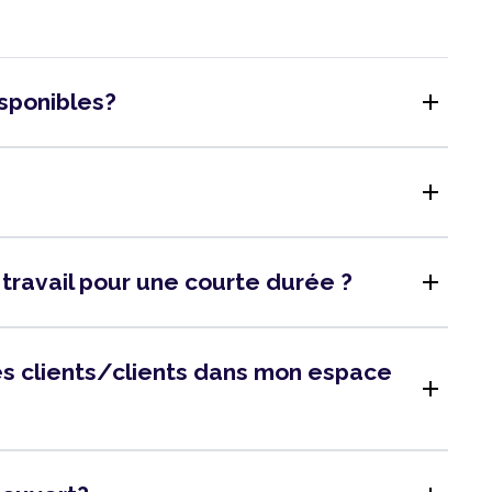
add
isponibles?
add
add
 travail pour une courte durée ?
 des clients/clients dans mon espace
add