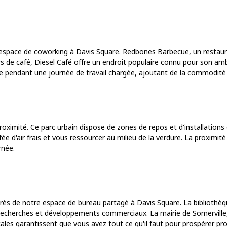
tre espace de coworking à Davis Square. Redbones Barbecue, un re
 de café, Diesel Café offre un endroit populaire connu pour son amb
e pendant une journée de travail chargée, ajoutant de la commodité à
proximité. Ce parc urbain dispose de zones de repos et d'installations d'
e d'air frais et vous ressourcer au milieu de la verdure. La proximit
rnée.
près de notre espace de bureau partagé à Davis Square. La bibliothèq
echerches et développements commerciaux. La mairie de Somerville, a
les garantissent que vous avez tout ce qu'il faut pour prospérer pr