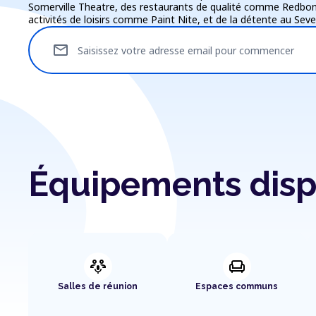
Somerville Theatre, des restaurants de qualité comme Redbo
activités de loisirs comme Paint Nite, et de la détente au Seven
mail
Saisissez votre adresse email pour commencer
Équipements disp
adaptive_audio_mic
chair
Salles de réunion
Espaces communs