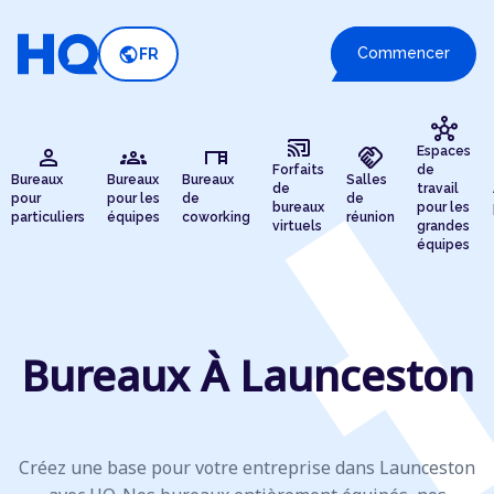
public
Commencer
FR
hub
cast_connected
person
groups
desk
handshake
Espaces
Forfaits
de
Bureaux
Bureaux
Bureaux
Salles
de
travail
pour
pour les
de
de
bureaux
pour les
particuliers
équipes
coworking
réunion
virtuels
grandes
équipes
Bureaux À Launceston
Créez une base pour votre entreprise dans Launceston