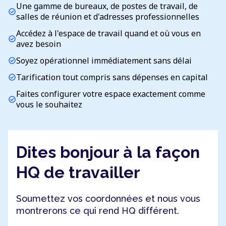
Une gamme de bureaux, de postes de travail, de
check_circle
salles de réunion et d'adresses professionnelles
Accédez à l'espace de travail quand et où vous en
check_circle
avez besoin
Soyez opérationnel immédiatement sans délai
check_circle
Tarification tout compris sans dépenses en capital
check_circle
Faites configurer votre espace exactement comme
check_circle
vous le souhaitez
Dites bonjour à la façon
HQ de travailler
Soumettez vos coordonnées et nous vous
montrerons ce qui rend HQ différent.