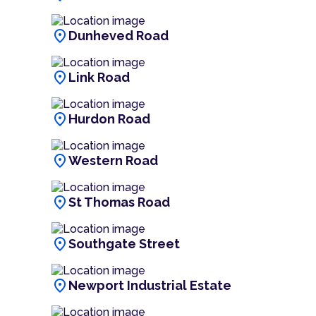
location_on
Dunheved Road
location_on
Link Road
location_on
Hurdon Road
location_on
Western Road
location_on
St Thomas Road
location_on
Southgate Street
location_on
Newport Industrial Estate