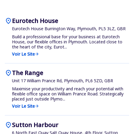
location_on
Eurotech House
Eurotech House Burrington Way, Plymouth, PL5 3LZ, GBR
Build a professional base for your business at Eurotech
House, our flexible offices in Plymouth. Located close to
the heart of the city, Eurot...
Voir Le Site
arrow_forward
location_on
The Range
Unit 17 William Prance Rd, Plymouth, PL6 5ZD, GBR
Maximise your productivity and reach your potential with
flexible office space on William Prance Road. Strategically
placed just outside Plymo...
Voir Le Site
arrow_forward
location_on
Sutton Harbour
6 North East Quay Salt Quay House, 4th Floor, Sutton