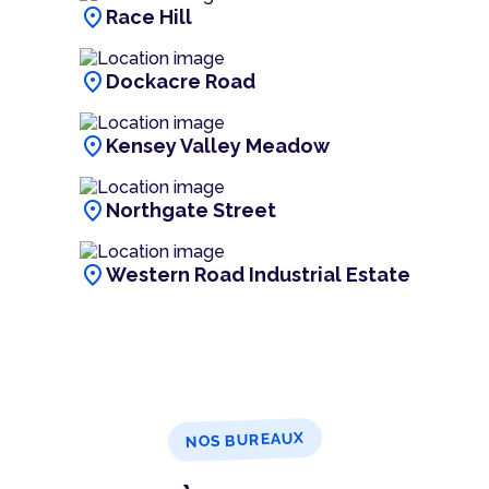
location_on
Race Hill
location_on
Dockacre Road
location_on
Kensey Valley Meadow
location_on
Northgate Street
location_on
Western Road Industrial Estate
NOS BUREAUX