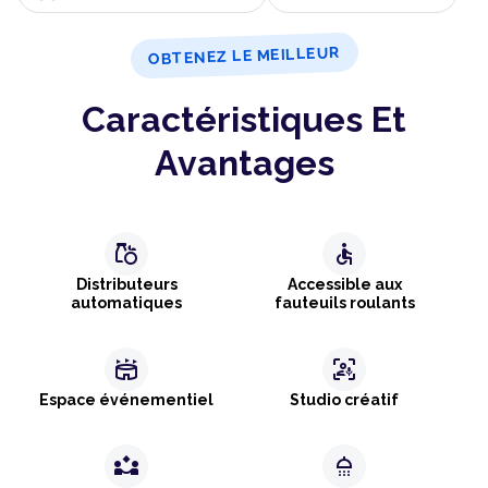
OBTENEZ LE MEILLEUR
Caractéristiques Et
Avantages
grocery
accessible
Distributeurs
Accessible aux
automatiques
fauteuils roulants
stadium
frame_person_mic
Espace événementiel
Studio créatif
partner_exchange
shower