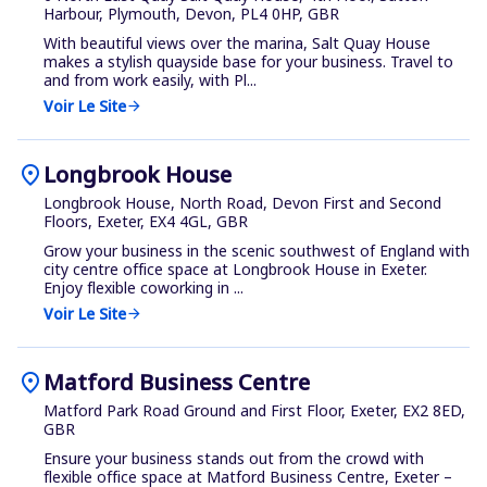
Harbour, Plymouth, Devon, PL4 0HP, GBR
With beautiful views over the marina, Salt Quay House
makes a stylish quayside base for your business. Travel to
and from work easily, with Pl...
Voir Le Site
arrow_forward
location_on
Longbrook House
Longbrook House, North Road, Devon First and Second
Floors, Exeter, EX4 4GL, GBR
Grow your business in the scenic southwest of England with
city centre office space at Longbrook House in Exeter.
Enjoy flexible coworking in ...
Voir Le Site
arrow_forward
location_on
Matford Business Centre
Matford Park Road Ground and First Floor, Exeter, EX2 8ED,
GBR
Ensure your business stands out from the crowd with
flexible office space at Matford Business Centre, Exeter –