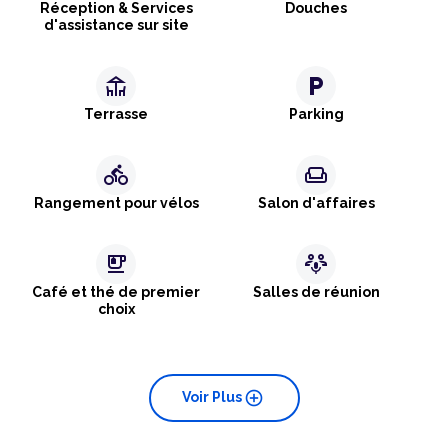
Réception & Services
Douches
d'assistance sur site
deck
local_parking
Terrasse
Parking
directions_bike
weekend
Rangement pour vélos
Salon d'affaires
emoji_food_beverage
adaptive_audio_mic
Café et thé de premier
Salles de réunion
choix
add_circle
Voir Plus