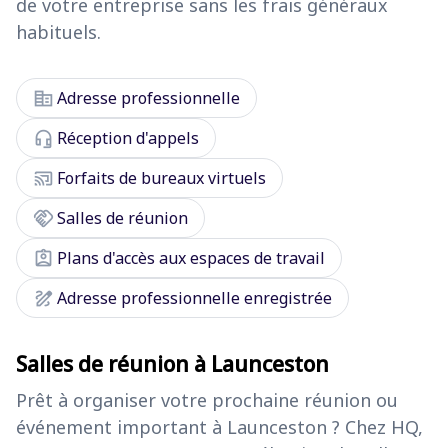
de votre entreprise sans les frais généraux
habituels.
corporate_fare
Adresse professionnelle
headset_mic
Réception d'appels
cast_connected
Forfaits de bureaux virtuels
handshake
Salles de réunion
assignment_ind
Plans d'accès aux espaces de travail
draw
Adresse professionnelle enregistrée
Salles de réunion à Launceston
Prêt à organiser votre prochaine réunion ou
événement important à Launceston ? Chez HQ,