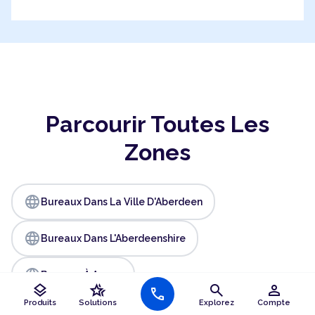
Parcourir Toutes Les
Zones
language
Bureaux Dans La Ville D'Aberdeen
language
Bureaux Dans L'Aberdeenshire
language
Bureaux À Angus
layers
hotel_class
search
person
call
Produits
Solutions
Explorez
Compte
language
Bureaux À Ards Et North Down