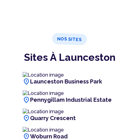
NOS SITES
Sites À Launceston
location_on
Launceston Business Park
location_on
Pennygillam Industrial Estate
location_on
Quarry Crescent
location_on
Woburn Road