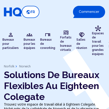
public
Commencer
FR
hub
cast_connected
person
groups
desk
handshake
Espaces
Forfaits
de
Bureaux
Bureaux
Bureaux
Salles
de
travail
pour
pour les
de
de
bureaux
pour les
particuliers
équipes
coworking
réunion
virtuels
grandes
équipes
chevron_right
Norfolk
Norwich
Solutions De Bureaux
Flexibles Au Eighteen
Colegate
Trouvez votre espace de travail idéal à Eighteen Colegate.
Niché près de la cathédrale de Norwich et de la vibrante rue