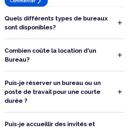
arrow_forward_ios
Commencer
Quels différents types de bureaux
add
sont disponibles?
Combien coûte la location d'un
add
Bureau?
Puis-je réserver un bureau ou un
add
poste de travail pour une courte
durée ?
Puis-je accueillir des invités et