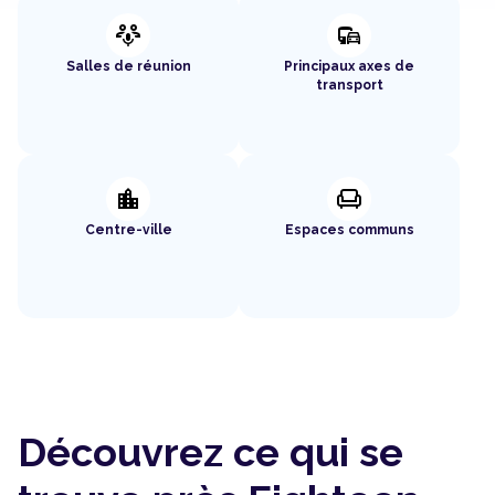
adaptive_audio_mic
commute
Salles de réunion
Principaux axes de
transport
location_city
chair
Centre-ville
Espaces communs
Découvrez ce qui se