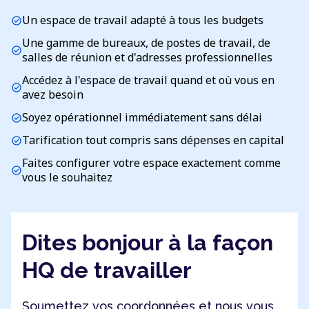
Un espace de travail adapté à tous les budgets
check_circle
Une gamme de bureaux, de postes de travail, de
check_circle
salles de réunion et d'adresses professionnelles
Accédez à l'espace de travail quand et où vous en
check_circle
avez besoin
Soyez opérationnel immédiatement sans délai
check_circle
Tarification tout compris sans dépenses en capital
check_circle
Faites configurer votre espace exactement comme
check_circle
vous le souhaitez
Dites bonjour à la façon
HQ de travailler
Soumettez vos coordonnées et nous vous