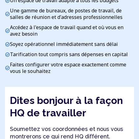
Un espace de travail adapté à tous les budgets
check_circle
Une gamme de bureaux, de postes de travail, de
check_circle
salles de réunion et d'adresses professionnelles
Accédez à l'espace de travail quand et où vous en
check_circle
avez besoin
Soyez opérationnel immédiatement sans délai
check_circle
Tarification tout compris sans dépenses en capital
check_circle
Faites configurer votre espace exactement comme
check_circle
vous le souhaitez
Dites bonjour à la façon
HQ de travailler
Soumettez vos coordonnées et nous vous
montrerons ce qui rend HQ différent.