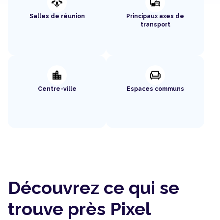
adaptive_audio_mic
commute
Salles de réunion
Principaux axes de
transport
location_city
chair
Centre-ville
Espaces communs
Découvrez ce qui se
trouve près Pixel