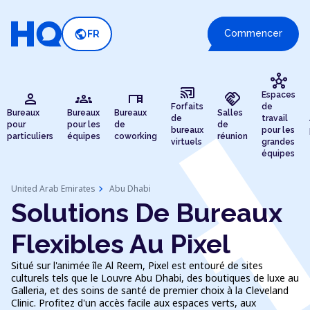
public
Commencer
FR
hub
cast_connected
person
groups
desk
handshake
Espaces
Forfaits
de
Bureaux
Bureaux
Bureaux
Salles
de
travail
pour
pour les
de
de
bureaux
pour les
particuliers
équipes
coworking
réunion
virtuels
grandes
équipes
chevron_right
United Arab Emirates
Abu Dhabi
Solutions De Bureaux
Flexibles Au Pixel
Situé sur l'animée île Al Reem, Pixel est entouré de sites
culturels tels que le Louvre Abu Dhabi, des boutiques de luxe au
Galleria, et des soins de santé de premier choix à la Cleveland
Clinic. Profitez d'un accès facile aux espaces verts, aux