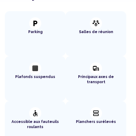
local_parking
adaptive_audio_mic
Parking
Salles de réunion
background_grid_small
commute
Plafonds suspendus
Principaux axes de
transport
accessible
splitscreen
Accessible aux fauteuils
Planchers surélevés
roulants