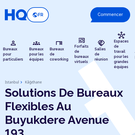
public
Commencer
FR
hub
cast_connected
person
groups
desk
handshake
Espaces
Forfaits
de
Bureaux
Bureaux
Bureaux
Salles
de
travail
pour
pour les
de
de
bureaux
pour les
particuliers
équipes
coworking
réunion
virtuels
grandes
équipes
chevron_right
Istanbul
Kâğıthane
Solutions De Bureaux
Flexibles Au
Buyukdere Avenue
193