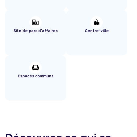
corporate_fare
location_city
Site de parc d'affaires
Centre-ville
chair
Espaces communs