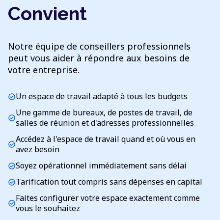
Convient
Notre équipe de conseillers professionnels
peut vous aider à répondre aux besoins de
votre entreprise.
Un espace de travail adapté à tous les budgets
check_circle
Une gamme de bureaux, de postes de travail, de
check_circle
salles de réunion et d'adresses professionnelles
Accédez à l'espace de travail quand et où vous en
check_circle
avez besoin
Soyez opérationnel immédiatement sans délai
check_circle
Tarification tout compris sans dépenses en capital
check_circle
Faites configurer votre espace exactement comme
check_circle
vous le souhaitez