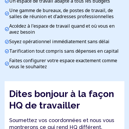
Un espace de travail adapté à tous les budgets
check_circle
Une gamme de bureaux, de postes de travail, de
check_circle
salles de réunion et d'adresses professionnelles
Accédez à l'espace de travail quand et où vous en
check_circle
avez besoin
Soyez opérationnel immédiatement sans délai
check_circle
Tarification tout compris sans dépenses en capital
check_circle
Faites configurer votre espace exactement comme
check_circle
vous le souhaitez
Dites bonjour à la façon
HQ de travailler
Soumettez vos coordonnées et nous vous
montrerons ce qui rend HQ différent.