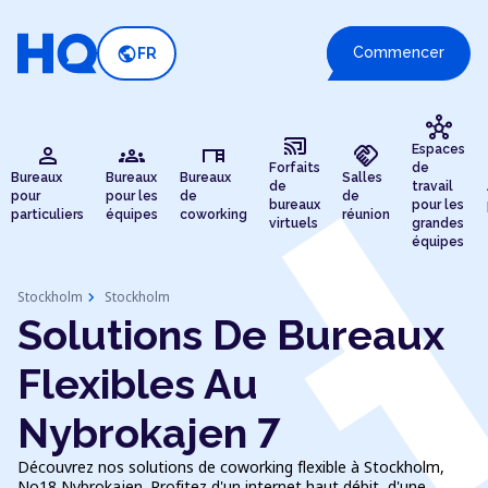
public
Commencer
FR
hub
cast_connected
person
groups
desk
handshake
Espaces
Forfaits
de
Bureaux
Bureaux
Bureaux
Salles
de
travail
pour
pour les
de
de
bureaux
pour les
particuliers
équipes
coworking
réunion
virtuels
grandes
équipes
chevron_right
Stockholm
Stockholm
Solutions De Bureaux
Flexibles Au
Nybrokajen 7
Découvrez nos solutions de coworking flexible à Stockholm,
No18 Nybrokajen. Profitez d'un internet haut débit, d'une