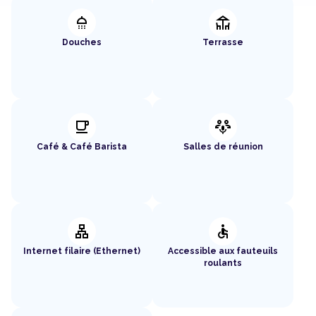
shower
deck
Douches
Terrasse
local_cafe
adaptive_audio_mic
Café & Café Barista
Salles de réunion
lan
accessible
Internet filaire (Ethernet)
Accessible aux fauteuils
roulants