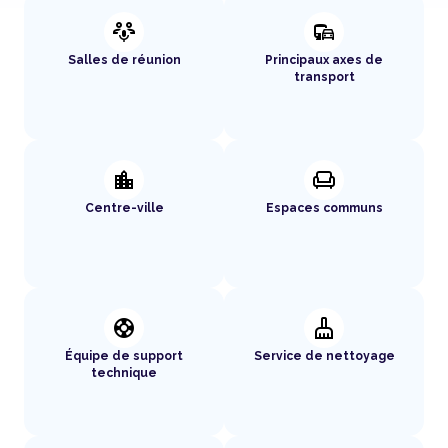
adaptive_audio_mic
commute
Salles de réunion
Principaux axes de
transport
location_city
chair
Centre-ville
Espaces communs
support
cleaning_services
Équipe de support
Service de nettoyage
technique