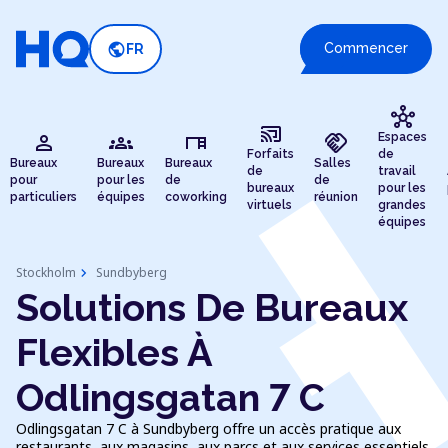
public
Commencer
FR
hub
cast_connected
person
groups
desk
handshake
Espaces
Forfaits
de
Bureaux
Bureaux
Bureaux
Salles
de
travail
pour
pour les
de
de
bureaux
pour les
particuliers
équipes
coworking
réunion
virtuels
grandes
équipes
chevron_right
Stockholm
Sundbyberg
Solutions De Bureaux
Flexibles À
Odlingsgatan 7 C
Odlingsgatan 7 C à Sundbyberg offre un accès pratique aux
restaurants, aux magasins, aux parcs et aux services essentiels.