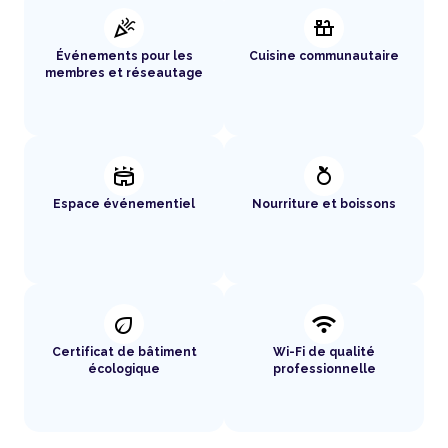
celebration
countertops
Événements pour les
Cuisine communautaire
membres et réseautage
stadium
nutrition
Espace événementiel
Nourriture et boissons
eco
wifi
Certificat de bâtiment
Wi-Fi de qualité
écologique
professionnelle