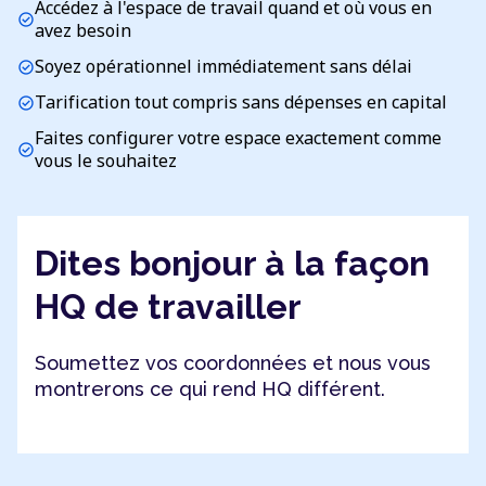
Accédez à l'espace de travail quand et où vous en
check_circle
avez besoin
Soyez opérationnel immédiatement sans délai
check_circle
Tarification tout compris sans dépenses en capital
check_circle
Faites configurer votre espace exactement comme
check_circle
vous le souhaitez
Dites bonjour à la façon
HQ de travailler
Soumettez vos coordonnées et nous vous
montrerons ce qui rend HQ différent.