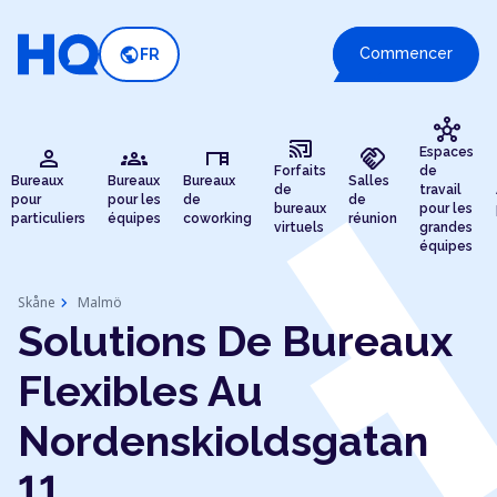
public
Commencer
FR
hub
cast_connected
person
groups
desk
handshake
Espaces
Forfaits
de
Bureaux
Bureaux
Bureaux
Salles
de
travail
pour
pour les
de
de
bureaux
pour les
particuliers
équipes
coworking
réunion
virtuels
grandes
équipes
chevron_right
Skåne
Malmö
Solutions De Bureaux
Flexibles Au
Nordenskioldsgatan
11