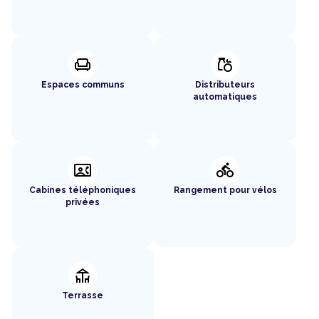
chair
grocery
Espaces communs
Distributeurs
automatiques
contact_phone
directions_bike
Cabines téléphoniques
Rangement pour vélos
privées
deck
Terrasse