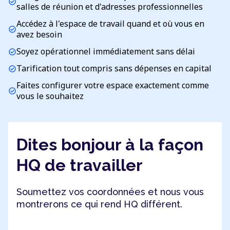
check_circle
salles de réunion et d'adresses professionnelles
Accédez à l'espace de travail quand et où vous en
check_circle
avez besoin
Soyez opérationnel immédiatement sans délai
check_circle
Tarification tout compris sans dépenses en capital
check_circle
Faites configurer votre espace exactement comme
check_circle
vous le souhaitez
Dites bonjour à la façon
HQ de travailler
Soumettez vos coordonnées et nous vous
montrerons ce qui rend HQ différent.