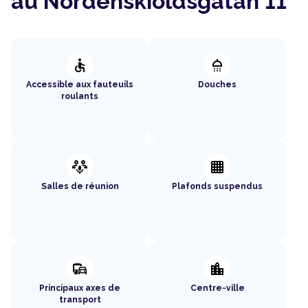
au Nordenskioldsgatan 11
accessible
shower
Accessible aux fauteuils
Douches
roulants
adaptive_audio_mic
background_grid_small
Salles de réunion
Plafonds suspendus
commute
location_city
Principaux axes de
Centre-ville
transport