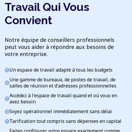
Travail Qui Vous
Convient
Notre équipe de conseillers professionnels
peut vous aider à répondre aux besoins de
votre entreprise.
Un espace de travail adapté à tous les budgets
check_circle
Une gamme de bureaux, de postes de travail, de
check_circle
salles de réunion et d'adresses professionnelles
Accédez à l'espace de travail quand et où vous en
check_circle
avez besoin
Soyez opérationnel immédiatement sans délai
check_circle
Tarification tout compris sans dépenses en capital
check_circle
Faites configurer votre espace exactement comme