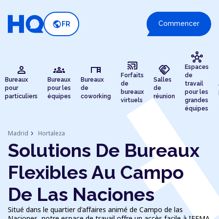
public
Commencer
FR
hub
cast_connected
person
groups
desk
handshake
Espaces
Forfaits
de
Bureaux
Bureaux
Bureaux
Salles
de
travail
pour
pour les
de
de
bureaux
pour les
particuliers
équipes
coworking
réunion
virtuels
grandes
équipes
chevron_right
Madrid
Hortaleza
Solutions De Bureaux
Flexibles Au Campo
De Las Naciones
Situé dans le quartier d'affaires animé de Campo de las
Naciones, notre espace de travail offre un accès facile à IFEMA