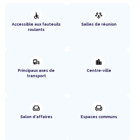
accessible
adaptive_audio_mic
Accessible aux fauteuils
Salles de réunion
roulants
commute
location_city
Principaux axes de
Centre-ville
transport
weekend
chair
Salon d'affaires
Espaces communs