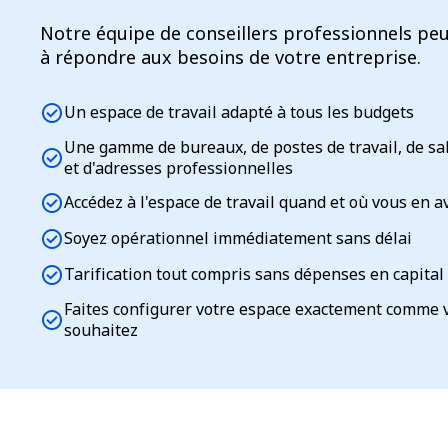
Notre équipe de conseillers professionnels peu
à répondre aux besoins de votre entreprise.
check_circle
Un espace de travail adapté à tous les budgets
Une gamme de bureaux, de postes de travail, de sa
check_circle
et d'adresses professionnelles
check_circle
Accédez à l'espace de travail quand et où vous en a
check_circle
Soyez opérationnel immédiatement sans délai
check_circle
Tarification tout compris sans dépenses en capital
Faites configurer votre espace exactement comme 
check_circle
souhaitez