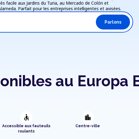
cès facile aux Jardins du Turia, au Mercado de Colón et
lameda. Parfait pour les entreprises intelligentes et avisées.
Parlons
onibles au Europa B
accessible
location_city
Accessible aux fauteuils
Centre-ville
roulants