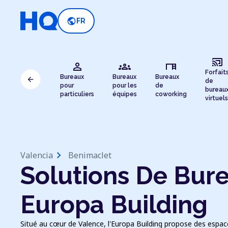
public
FR
cast_connected
person
groups
desk
Forfait
Bureaux
Bureaux
Bureaux
arrow_back
de
pour
pour les
de
bureau
particuliers
équipes
coworking
virtuels
chevron_right
Valencia
Benimaclet
Solutions De Bure
Europa Building
Situé au cœur de Valence, l'Europa Building propose des espaces 