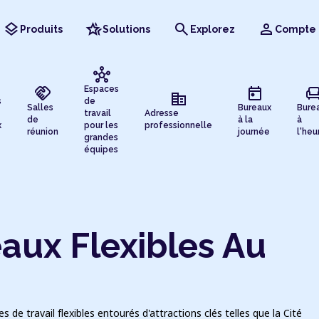
layers
hotel_class
search
person
Produits
Solutions
Explorez
Compte
hub
handshake
today
chai
Espaces
corporate_fare
s
de
Salles
Bureaux
Bure
travail
Adresse
de
à la
à
x
pour les
professionnelle
réunion
journée
l'heu
grandes
équipes
aux Flexibles Au
de travail flexibles entourés d'attractions clés telles que la Cité