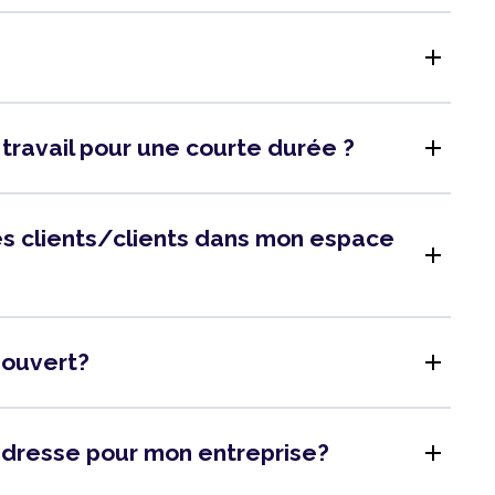
add
add
 travail pour une courte durée ?
 des clients/clients dans mon espace
add
add
l ouvert?
add
adresse pour mon entreprise?