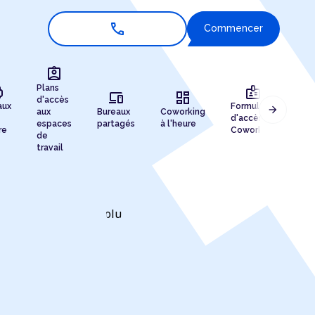
call
Commencer
assignment_ind
r
badge
Plans
devices
dashboard
d'accès
aux
Formules
arrow_forward
aux
Bureaux
Coworking
Enr
d'accès au
espaces
partagés
à l'heure
de 
re
Coworking
de
travail