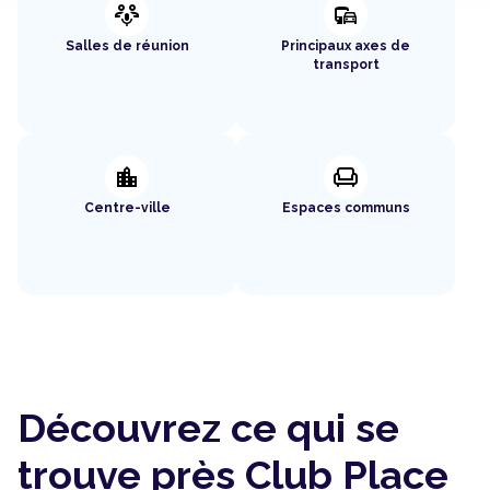
adaptive_audio_mic
commute
Salles de réunion
Principaux axes de
transport
location_city
chair
Centre-ville
Espaces communs
Découvrez ce qui se
trouve près Club Place