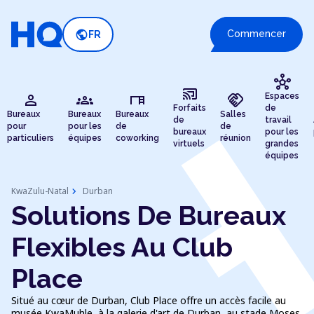
public
Commencer
FR
hub
cast_connected
person
groups
desk
handshake
Espaces
Forfaits
de
Bureaux
Bureaux
Bureaux
Salles
de
travail
pour
pour les
de
de
bureaux
pour les
particuliers
équipes
coworking
réunion
virtuels
grandes
équipes
chevron_right
KwaZulu-Natal
Durban
Solutions De Bureaux
Flexibles Au Club
Place
Situé au cœur de Durban, Club Place offre un accès facile au
musée KwaMuhle, à la galerie d'art de Durban, au stade Moses