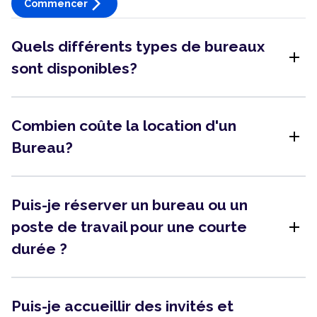
arrow_forward_ios
Commencer
Quels différents types de bureaux
add
sont disponibles?
Combien coûte la location d'un
add
Bureau?
Puis-je réserver un bureau ou un
add
poste de travail pour une courte
durée ?
Puis-je accueillir des invités et