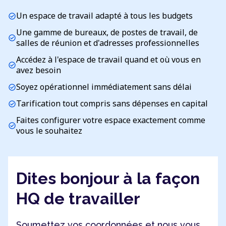
Un espace de travail adapté à tous les budgets
check_circle
Une gamme de bureaux, de postes de travail, de
check_circle
salles de réunion et d'adresses professionnelles
Accédez à l'espace de travail quand et où vous en
check_circle
avez besoin
Soyez opérationnel immédiatement sans délai
check_circle
Tarification tout compris sans dépenses en capital
check_circle
Faites configurer votre espace exactement comme
check_circle
vous le souhaitez
Dites bonjour à la façon
HQ de travailler
Soumettez vos coordonnées et nous vous