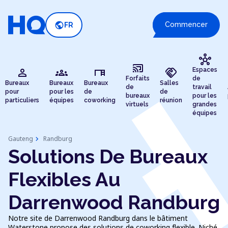
public
Commencer
FR
hub
cast_connected
person
groups
desk
handshake
Espaces
Forfaits
de
Bureaux
Bureaux
Bureaux
Salles
de
travail
pour
pour les
de
de
bureaux
pour les
particuliers
équipes
coworking
réunion
virtuels
grandes
équipes
chevron_right
Gauteng
Randburg
Solutions De Bureaux
Flexibles Au
Darrenwood Randburg
Notre site de Darrenwood Randburg dans le bâtiment
Waterstone propose des solutions de coworking flexible. Niché