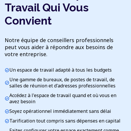
Travail Qui Vous
Convient
Notre équipe de conseillers professionnels
peut vous aider à répondre aux besoins de
votre entreprise.
Un espace de travail adapté à tous les budgets
check_circle
Une gamme de bureaux, de postes de travail, de
check_circle
salles de réunion et d'adresses professionnelles
Accédez à l'espace de travail quand et où vous en
check_circle
avez besoin
Soyez opérationnel immédiatement sans délai
check_circle
Tarification tout compris sans dépenses en capital
check_circle
Faites configurer votre espace exactement comme