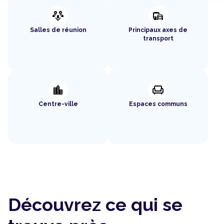
adaptive_audio_mic
commute
Salles de réunion
Principaux axes de
transport
location_city
chair
Centre-ville
Espaces communs
Découvrez ce qui se