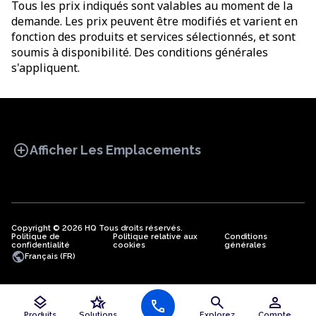
Tous les prix indiqués sont valables au moment de la
demande. Les prix peuvent être modifiés et varient en
fonction des produits et services sélectionnés, et sont
soumis à disponibilité. Des conditions générales
s'appliquent.
add_circle
Afficher Les Emplacements
Copyright © 2026 HQ Tous droits réservés.
Politique de
BUREAU
Politique relative aux
COWORKING
Conditions
BUREAUX
confidentialité
cookies
générales
VIRTUELS
public
Français (FR)
layers
hotel_class
search
person
Bureaux en Algérie
call
Bureaux à Angola
Produits
Solutions
Explorez
Compte