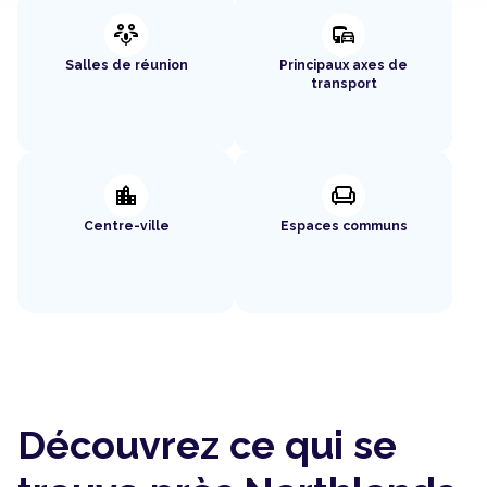
adaptive_audio_mic
commute
Salles de réunion
Principaux axes de
transport
location_city
chair
Centre-ville
Espaces communs
Découvrez ce qui se