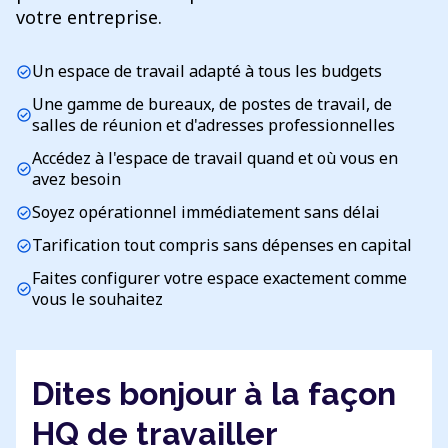
votre entreprise.
Un espace de travail adapté à tous les budgets
check_circle
Une gamme de bureaux, de postes de travail, de
check_circle
salles de réunion et d'adresses professionnelles
Accédez à l'espace de travail quand et où vous en
check_circle
avez besoin
Soyez opérationnel immédiatement sans délai
check_circle
Tarification tout compris sans dépenses en capital
check_circle
Faites configurer votre espace exactement comme
check_circle
vous le souhaitez
Dites bonjour à la façon
HQ de travailler