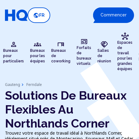
public
Commencer
FR
hub
cast_connected
person
groups
desk
handshake
Espaces
Forfaits
de
Bureaux
Bureaux
Bureaux
Salles
de
travail
pour
pour les
de
de
bureaux
pour les
particuliers
équipes
coworking
réunion
virtuels
grandes
équipes
chevron_right
Gauteng
Ferndale
Solutions De Bureaux
Flexibles Au
Northlands Corner
Trouvez votre espace de travail idéal à Northlands Corner,
idéalement situé près de Montecasino, Fourways Mall et Cedar