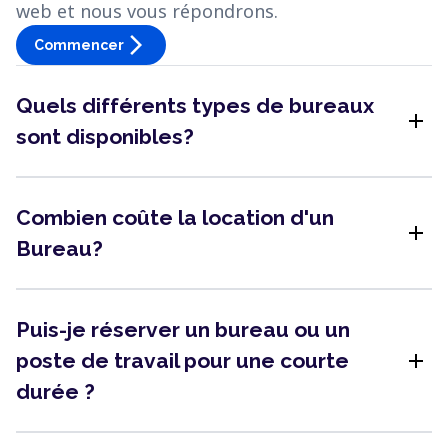
web et nous vous répondrons.
arrow_forward_ios
Commencer
Quels différents types de bureaux
add
sont disponibles?
Combien coûte la location d'un
add
Bureau?
Puis-je réserver un bureau ou un
add
poste de travail pour une courte
durée ?