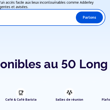
d'un accès facile aux lieux incontournables comme Adderley
igentes et avisées.
Parlons
onibles au 50 Long 
local_cafe
adaptive_audio_mic
Café & Café Barista
Salles de réunion
Plaf