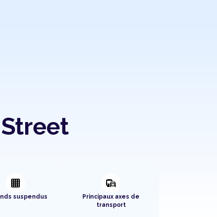
Street
background_grid_small
commute
onds suspendus
Principaux axes de
transport