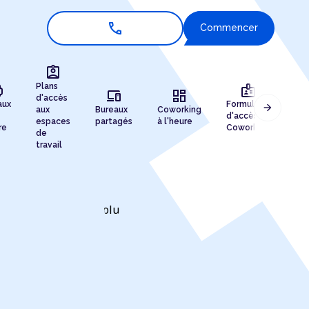
call
Commencer
assignment_ind
r
badge
Plans
devices
dashboard
d'accès
aux
Formules
arrow_forward
aux
Bureaux
Coworking
Enr
d'accès au
espaces
partagés
à l'heure
de 
re
Coworking
de
travail