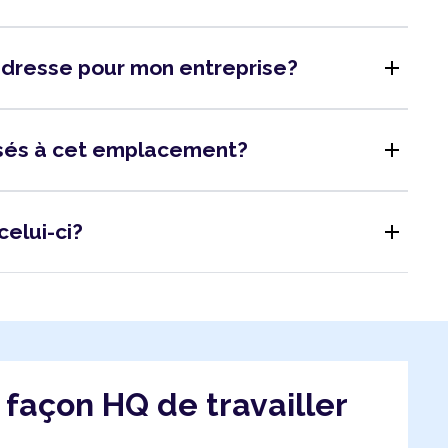
add
adresse pour mon entreprise?
add
isés à cet emplacement?
add
celui-ci?
a façon HQ de travailler