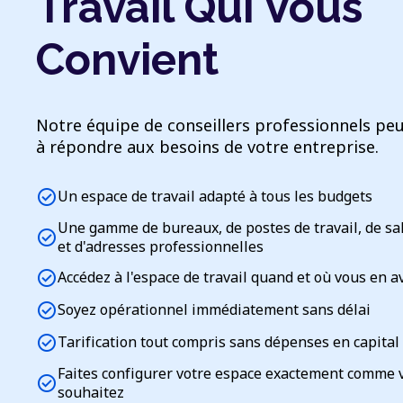
Travail Qui Vous
Convient
Notre équipe de conseillers professionnels peu
à répondre aux besoins de votre entreprise.
check_circle
Un espace de travail adapté à tous les budgets
Une gamme de bureaux, de postes de travail, de sa
check_circle
et d'adresses professionnelles
check_circle
Accédez à l'espace de travail quand et où vous en a
check_circle
Soyez opérationnel immédiatement sans délai
check_circle
Tarification tout compris sans dépenses en capital
Faites configurer votre espace exactement comme 
check_circle
souhaitez