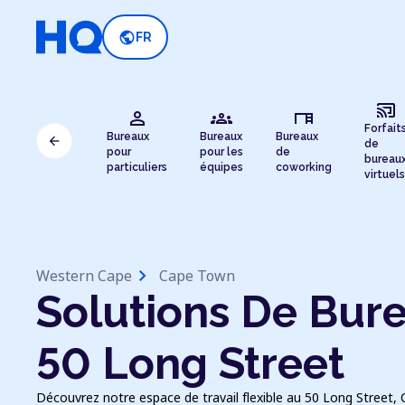
public
FR
cast_connected
person
groups
desk
Forfait
Bureaux
Bureaux
Bureaux
arrow_back
de
pour
pour les
de
bureau
particuliers
équipes
coworking
virtuels
chevron_right
Western Cape
Cape Town
Solutions De Bure
50 Long Street
Découvrez notre espace de travail flexible au 50 Long Stree