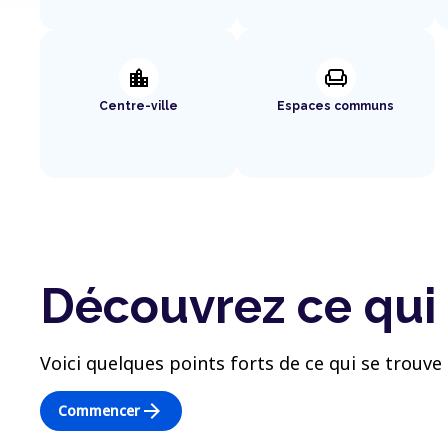
location_city
chair
Centre-ville
Espaces communs
Découvrez ce qui 
Voici quelques points forts de ce qui se trouve 
arrow_forward
Commencer