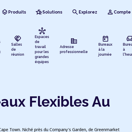
layers
hotel_class
search
person
Produits
Solutions
Explorez
Compte
hub
handshake
today
chai
Espaces
corporate_fare
s
de
Salles
Bureaux
Bure
travail
Adresse
de
à la
à
x
pour les
professionnelle
réunion
journée
l'heu
grandes
équipes
aux Flexibles Au
t, Cape Town. Niché près du Company's Garden, de Greenmarket