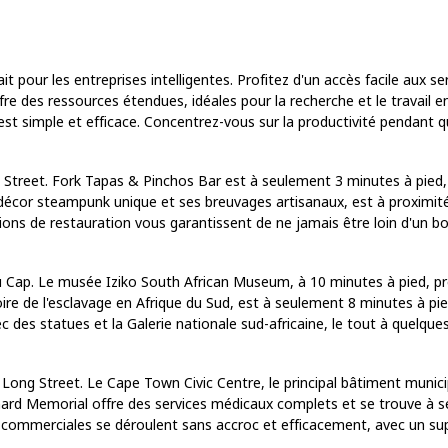
it pour les entreprises intelligentes. Profitez d'un accès facile aux 
e des ressources étendues, idéales pour la recherche et le travail en 
 est simple et efficace. Concentrez-vous sur la productivité pendant
eet. Fork Tapas & Pinchos Bar est à seulement 3 minutes à pied, off
 décor steampunk unique et ses breuvages artisanaux, est à proximi
ions de restauration vous garantissent de ne jamais être loin d'un bo
 du Cap. Le musée Iziko South African Museum, à 10 minutes à pied, pr
ire de l'esclavage en Afrique du Sud, est à seulement 8 minutes à p
 des statues et la Galerie nationale sud-africaine, le tout à quelques
 Long Street. Le Cape Town Civic Centre, le principal bâtiment municipa
Barnard Memorial offre des services médicaux complets et se trouve à 
ommerciales se déroulent sans accroc et efficacement, avec un supp