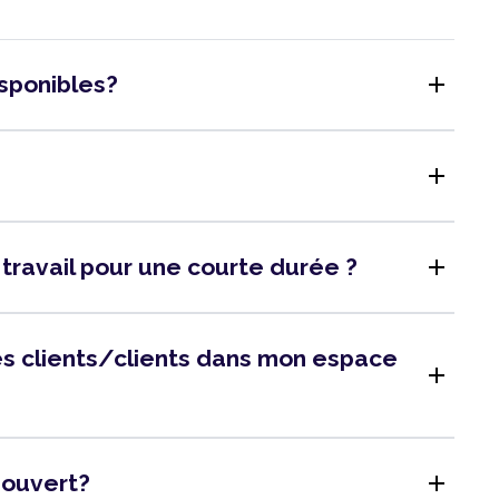
add
isponibles?
add
add
 travail pour une courte durée ?
 des clients/clients dans mon espace
add
add
l ouvert?