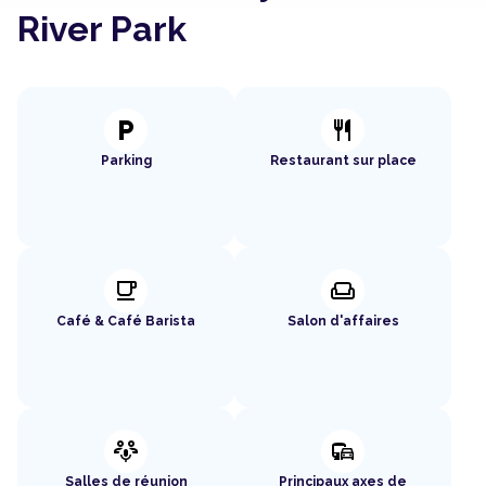
River Park
local_parking
restaurant
Parking
Restaurant sur place
local_cafe
weekend
Café & Café Barista
Salon d'affaires
adaptive_audio_mic
commute
Salles de réunion
Principaux axes de