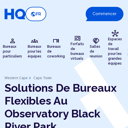
public
Commencer
FR
hub
cast_connected
person
groups
desk
handshake
Espaces
Forfaits
de
Bureaux
Bureaux
Bureaux
Salles
de
travail
pour
pour les
de
de
bureaux
pour les
particuliers
équipes
coworking
réunion
virtuels
grandes
équipes
chevron_right
Western Cape
Cape Town
Solutions De Bureaux
Flexibles Au
Observatory Black
River Park