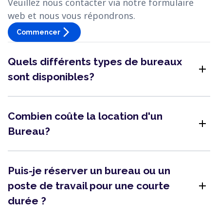
Veuillez nous contacter via notre formulaire
web et nous vous répondrons.
arrow_forward_ios
Commencer
Quels différents types de bureaux
add
sont disponibles?
Combien coûte la location d'un
add
Bureau?
Puis-je réserver un bureau ou un
add
poste de travail pour une courte
durée ?