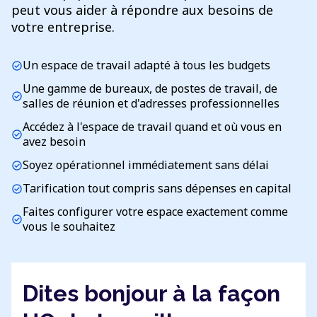
peut vous aider à répondre aux besoins de
votre entreprise.
Un espace de travail adapté à tous les budgets
check_circle
Une gamme de bureaux, de postes de travail, de
check_circle
salles de réunion et d'adresses professionnelles
Accédez à l'espace de travail quand et où vous en
check_circle
avez besoin
Soyez opérationnel immédiatement sans délai
check_circle
Tarification tout compris sans dépenses en capital
check_circle
Faites configurer votre espace exactement comme
check_circle
vous le souhaitez
Dites bonjour à la façon