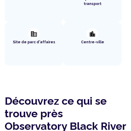
transport
corporate_fare
location_city
Site de parc d'affaires
Centre-ville
Découvrez ce qui se
trouve près
Observatory Black River