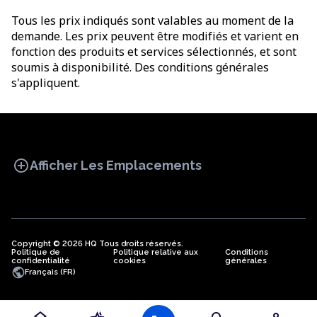
Tous les prix indiqués sont valables au moment de la
demande. Les prix peuvent être modifiés et varient en
fonction des produits et services sélectionnés, et sont
soumis à disponibilité. Des conditions générales
s'appliquent.
add_circle
Afficher Les Emplacements
Copyright © 2026 HQ Tous droits réservés.
Politique de
BUREAU
Politique relative aux
COWORKING
Conditions
BUREAUX
confidentialité
cookies
générales
VIRTUELS
public
Français (FR)