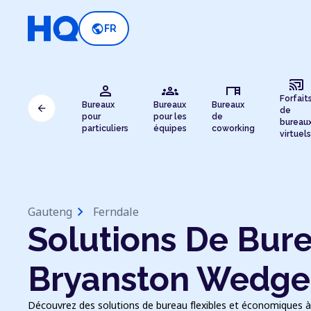
public
FR
cast_connected
person
groups
desk
Forfait
Bureaux
Bureaux
Bureaux
arrow_back
de
pour
pour les
de
bureau
particuliers
équipes
coworking
virtuels
chevron_right
Gauteng
Ferndale
Solutions De Bure
Bryanston Wedgef
Découvrez des solutions de bureau flexibles et économiques à