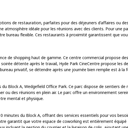
tions de restauration, parfaites pour des déjeuners d'affaires ou des
 atmosphère idéale pour les réunions avec des clients. Pour une paus
re bureau flexible. Ces restaurants à proximité garantissent que vou
ence de shopping haut de gamme. Ce centre commercial propose des b
oirée détente après le travail, Hyde Park CineCentre propose les der
bureau privatif, se détendre après une journée bien remplie est à la fo
 du Block A, Wedgefield Office Park. Ce parc dispose de sentiers de 
r ou des réunions en plein air. Le parc offre un environnement serein q
être mental et physique.
0 minutes du Block A, offrant des services essentiels pour vos beso
entre garantit que votre espace de coworking est entièrement équipé e
x incluant la gestion du courrier et la livraison de colis, ajoutant 