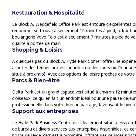
Restauration & Hospitalité
Le Block A, Wedgefield Office Park est entouré d'excellentes op
renommé, se trouve à seulement 10 minutes à pied, offrant une
boulangerie Vovo Telo est à seulement 7 minutes à pied de vot
qualité à portée de main.
Shopping & Loisirs
À quelques pas du Block A, Hyde Park Corner offre une expéri
acheter des tenues professionnelles ou des cadeaux. Pour une s
situé à proximité. Avec ces options de loisirs proches de votre 
Parcs & Bien-être
Delta Park est un grand espace vert situé à environ 12 minutes
d'oiseaux, ce qui en fait un endroit idéal pour une pause déjeune
professionnelle dans votre bureau partagé, favorisant le bien-
Support aux entreprises
Le Hyde Park Business Centre est idéalement situé à environ 1
de bureau et divers services aux entreprises disponibles, ce c
poste de Hyde Park est à proximité, offrant des services postau