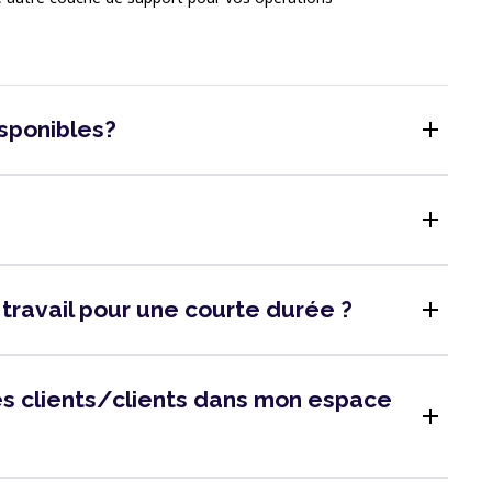
add
isponibles?
add
add
 travail pour une courte durée ?
 des clients/clients dans mon espace
add