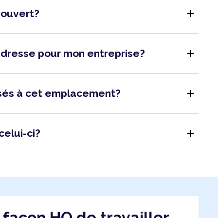
add
l ouvert?
add
adresse pour mon entreprise?
add
isés à cet emplacement?
add
celui-ci?
a façon HQ de travailler