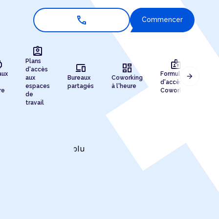
call
Commencer
assignment_ind
r
badge
Plans
devices
dashboard
d'accès
aux
Formules
arrow_forward
aux
Bureaux
Coworking
Enr
d'accès au
espaces
partagés
à l'heure
de 
re
Coworking
de
travail