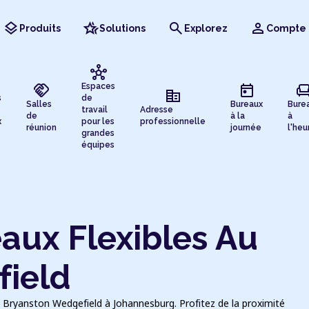
layers
hotel_class
search
person
Produits
Solutions
Explorez
Compte
hub
handshake
today
chai
Espaces
corporate_fare
s
de
Salles
Bureaux
Bure
travail
Adresse
de
à la
à
x
pour les
professionnelle
réunion
journée
l'heu
grandes
équipes
aux Flexibles Au
ield
 Bryanston Wedgefield à Johannesburg. Profitez de la proximité