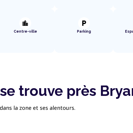
location_city
local_parking
Centre-ville
Parking
Esp
 se trouve près Bry
dans la zone et ses alentours.