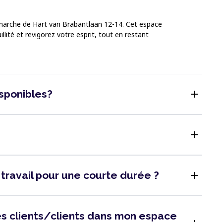
e marche de Hart van Brabantlaan 12-14. Cet espace
llité et revigorez votre esprit, tout en restant
add
isponibles?
add
add
 travail pour une courte durée ?
 des clients/clients dans mon espace