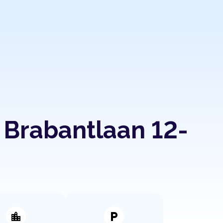
 Brabantlaan 12-
location_city
local_parking