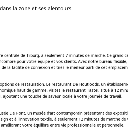
dans la zone et ses alentours.
re centrale de Tilburg, à seulement 7 minutes de marche. Ce grand ce
combre pour votre équipe et vos clients. Avec notre bureau flexible,
z de la facilité de connexion et tirez le meilleur parti de cet emplace
 d'options de restauration. Le restaurant De Houtloods, un établiss
mique haut de gamme, visitez le restaurant Taste!, situé à 12 minut
l, ajoutant une touche de saveur locale à votre journée de travail.
 musée De Pont, un musée d'art contemporain présentant des exposit
ign et à l'innovation textile, à seulement 12 minutes de marche de vo
 améliorant votre équilibre entre vie professionnelle et personnelle.