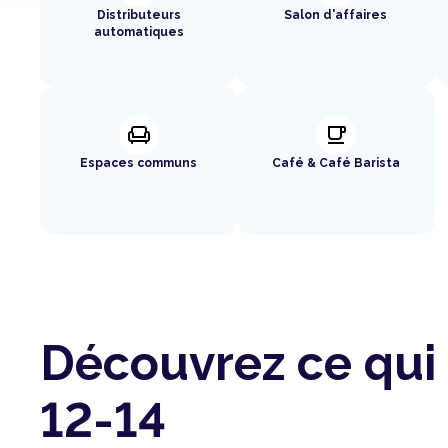
Distributeurs
Salon d'affaires
automatiques
chair
local_cafe
Espaces communs
Café & Café Barista
Découvrez ce qui 
12-14