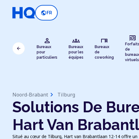
public
FR
cast_connected
person
groups
desk
Forfait
Bureaux
Bureaux
Bureaux
arrow_back
de
pour
pour les
de
bureau
particuliers
équipes
coworking
virtuels
chevron_right
Noord-Brabant
Tilburg
Solutions De Bure
Hart Van Brabant
Situé au cœur de Tilburg, Hart van Brabantlaan 12-14 offre un a