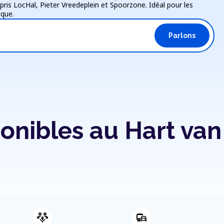
ris LocHal, Pieter Vreedeplein et Spoorzone. Idéal pour les
ique.
Parlons
onibles au Hart van
adaptive_audio_mic
commute