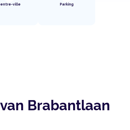
entre-ville
Parking
 van Brabantlaan