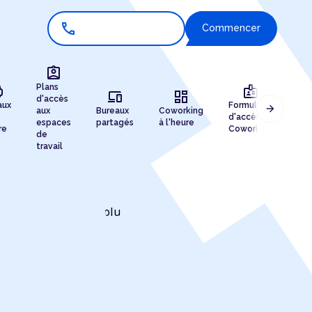
call
Commencer
assignment_ind
r
badge
Plans
devices
dashboard
d'accès
aux
Formules
arrow_forward
aux
Bureaux
Coworking
Enr
d'accès au
espaces
partagés
à l'heure
de 
re
Coworking
de
travail