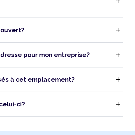
add
add
l ouvert?
add
adresse pour mon entreprise?
add
isés à cet emplacement?
add
celui-ci?