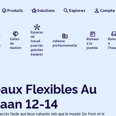
layers
hotel_class
search
person
Produits
Solutions
Explorez
Compte
hub
handshake
today
chai
Espaces
corporate_fare
s
de
Salles
Bureaux
Bure
travail
Adresse
de
à la
à
x
pour les
professionnelle
réunion
journée
l'heu
grandes
équipes
aux Flexibles Au
laan 12-14
ccès facile aux lieux culturels tels que le musée De Pont et le