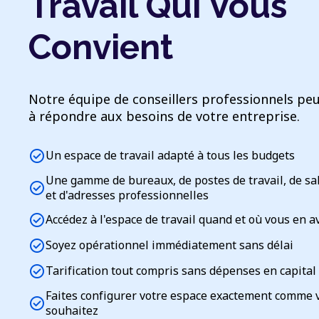
Travail Qui Vous
Convient
Notre équipe de conseillers professionnels peu
à répondre aux besoins de votre entreprise.
check_circle
Un espace de travail adapté à tous les budgets
Une gamme de bureaux, de postes de travail, de sa
check_circle
et d'adresses professionnelles
check_circle
Accédez à l'espace de travail quand et où vous en a
check_circle
Soyez opérationnel immédiatement sans délai
check_circle
Tarification tout compris sans dépenses en capital
Faites configurer votre espace exactement comme 
check_circle
souhaitez