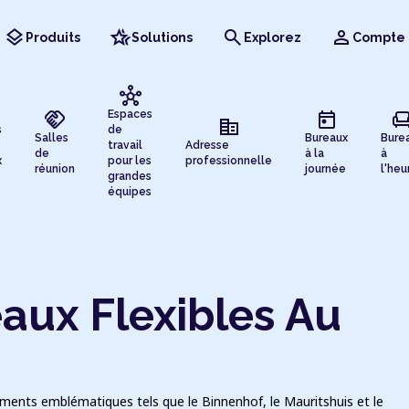
layers
hotel_class
search
person
Produits
Solutions
Explorez
Compte
hub
handshake
today
chai
Espaces
corporate_fare
s
de
Salles
Bureaux
Bure
travail
Adresse
de
à la
à
x
pour les
professionnelle
réunion
journée
l'heu
grandes
équipes
aux Flexibles Au
ents emblématiques tels que le Binnenhof, le Mauritshuis et le