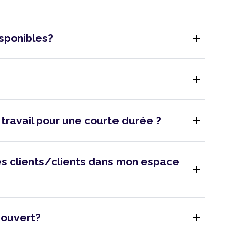
add
isponibles?
add
add
 travail pour une courte durée ?
 des clients/clients dans mon espace
add
add
l ouvert?