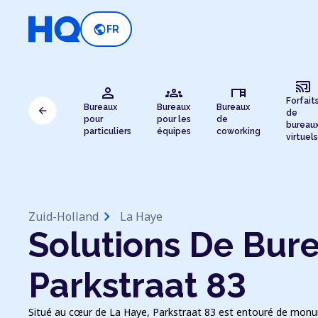
public
FR
cast_connected
person
groups
desk
Forfait
Bureaux
Bureaux
Bureaux
arrow_back
de
pour
pour les
de
bureau
particuliers
équipes
coworking
virtuels
chevron_right
Zuid-Holland
La Haye
Solutions De Bure
Parkstraat 83
Situé au cœur de La Haye, Parkstraat 83 est entouré de monum