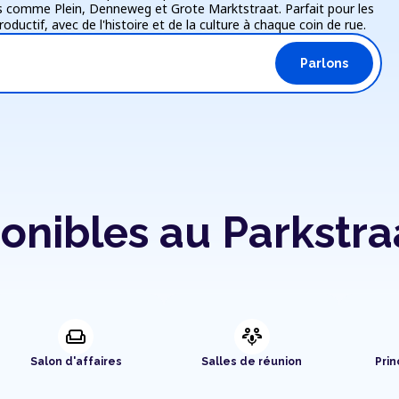
més comme Plein, Denneweg et Grote Marktstraat. Parfait pour les
oductif, avec de l'histoire et de la culture à chaque coin de rue.
Parlons
onibles au Parkstra
weekend
adaptive_audio_mic
Salon d'affaires
Salles de réunion
Prin