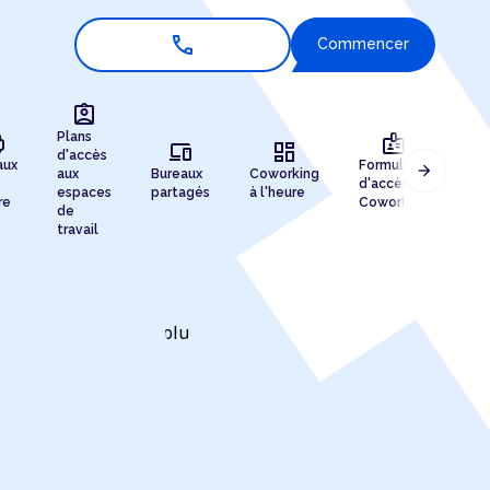
call
Commencer
assignment_ind
r
badge
Plans
devices
dashboard
d'accès
aux
Formules
arrow_forward
aux
Bureaux
Coworking
Enr
d'accès au
espaces
partagés
à l'heure
de 
re
Coworking
de
travail