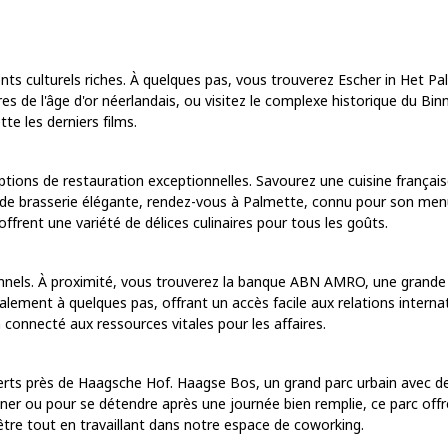
 culturels riches. À quelques pas, vous trouverez Escher in Het Pal
res de l'âge d'or néerlandais, ou visitez le complexe historique du Bi
e les derniers films.
ptions de restauration exceptionnelles. Savourez une cuisine françai
 de brasserie élégante, rendez-vous à Palmette, connu pour son menu
offrent une variété de délices culinaires pour tous les goûts.
onnels. À proximité, vous trouverez la banque ABN AMRO, une grand
également à quelques pas, offrant un accès facile aux relations inter
 connecté aux ressources vitales pour les affaires.
s verts près de Haagsche Hof. Haagse Bos, un grand parc urbain avec
ner ou pour se détendre après une journée bien remplie, ce parc offre 
-être tout en travaillant dans notre espace de coworking.