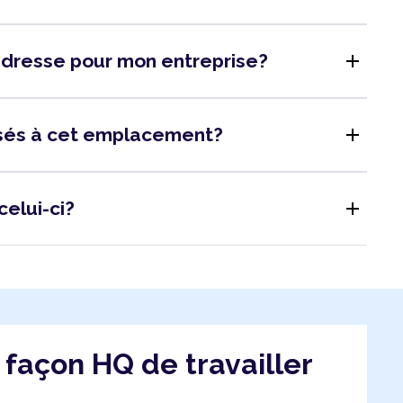
add
adresse pour mon entreprise?
add
isés à cet emplacement?
add
celui-ci?
a façon HQ de travailler