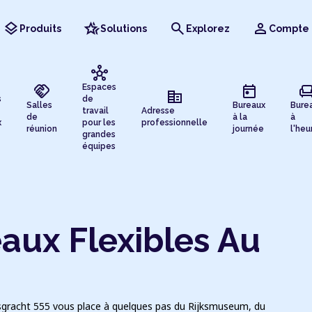
layers
hotel_class
search
person
Produits
Solutions
Explorez
Compte
hub
handshake
today
chai
Espaces
corporate_fare
s
de
Salles
Bureaux
Bure
travail
Adresse
de
à la
à
x
pour les
professionnelle
réunion
journée
l'heu
grandes
équipes
aux Flexibles Au
rsgracht 555 vous place à quelques pas du Rijksmuseum, du