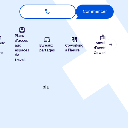
call
Commencer
assignment_ind
r
badge
Plans
devices
dashboard
d'accès
aux
Formules
arrow_forward
aux
Bureaux
Coworking
Enr
d'accès au
espaces
partagés
à l'heure
de 
re
Coworking
de
travail