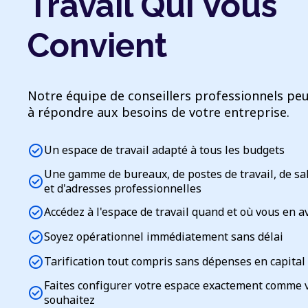
Travail Qui Vous
Convient
Notre équipe de conseillers professionnels peu
à répondre aux besoins de votre entreprise.
check_circle
Un espace de travail adapté à tous les budgets
Une gamme de bureaux, de postes de travail, de sa
check_circle
et d'adresses professionnelles
check_circle
Accédez à l'espace de travail quand et où vous en a
check_circle
Soyez opérationnel immédiatement sans délai
check_circle
Tarification tout compris sans dépenses en capital
Faites configurer votre espace exactement comme 
check_circle
souhaitez