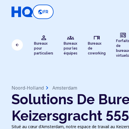
public
FR
cast_connected
person
groups
desk
Forfait
Bureaux
Bureaux
Bureaux
arrow_back
de
pour
pour les
de
bureau
particuliers
équipes
coworking
virtuels
chevron_right
Noord-Holland
Amsterdam
Solutions De Bure
Keizersgracht 555
Situé au cœur d'Amsterdam, notre espace de travail au Keize