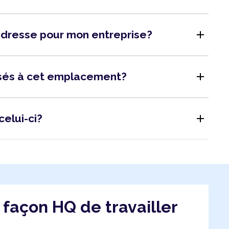
add
adresse pour mon entreprise?
add
isés à cet emplacement?
add
celui-ci?
a façon HQ de travailler