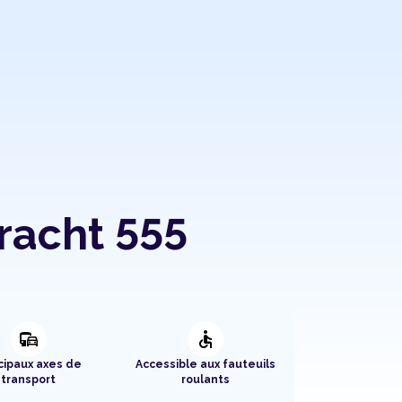
racht 555
commute
accessible
cipaux axes de
Accessible aux fauteuils
transport
roulants