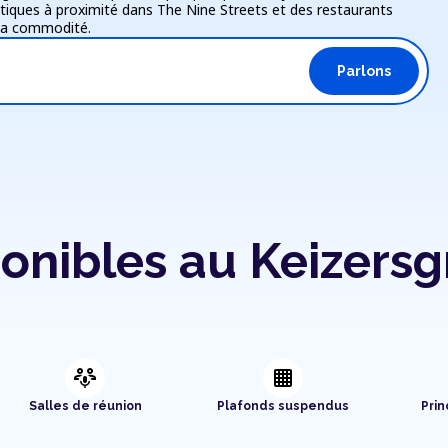
iques à proximité dans The Nine Streets et des restaurants
 la commodité.
Parlons
onibles au Keizersg
adaptive_audio_mic
background_grid_small
Salles de réunion
Plafonds suspendus
Prin