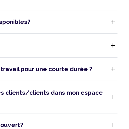
add
isponibles?
add
add
 travail pour une courte durée ?
 des clients/clients dans mon espace
add
add
l ouvert?