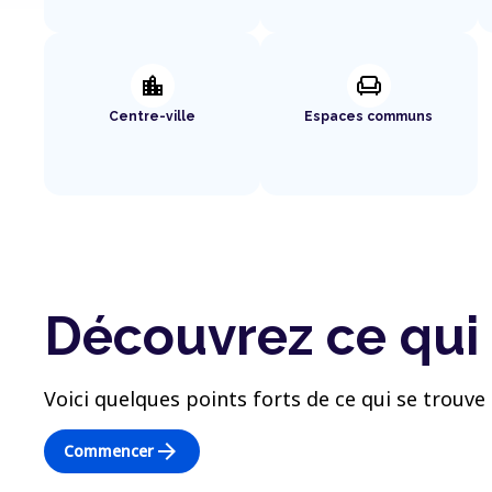
location_city
chair
Centre-ville
Espaces communs
Découvrez ce qui 
Voici quelques points forts de ce qui se trouve 
arrow_forward
Commencer