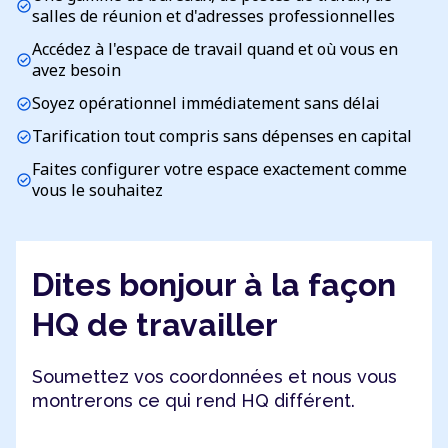
check_circle
salles de réunion et d'adresses professionnelles
Accédez à l'espace de travail quand et où vous en
check_circle
avez besoin
Soyez opérationnel immédiatement sans délai
check_circle
Tarification tout compris sans dépenses en capital
check_circle
Faites configurer votre espace exactement comme
check_circle
vous le souhaitez
Dites bonjour à la façon
HQ de travailler
Soumettez vos coordonnées et nous vous
montrerons ce qui rend HQ différent.