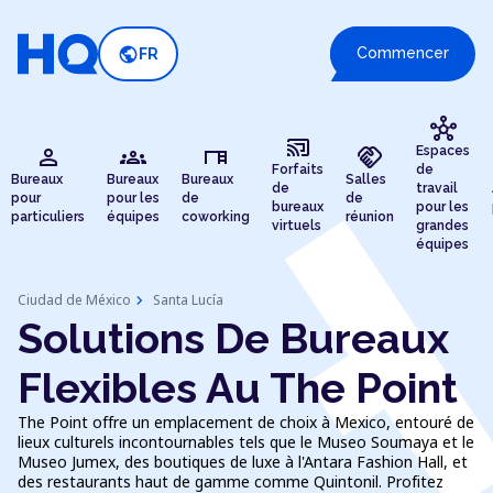
public
Commencer
FR
hub
cast_connected
person
groups
desk
handshake
Espaces
Forfaits
de
Bureaux
Bureaux
Bureaux
Salles
de
travail
pour
pour les
de
de
bureaux
pour les
particuliers
équipes
coworking
réunion
virtuels
grandes
équipes
chevron_right
Ciudad de México
Santa Lucía
Solutions De Bureaux
Flexibles Au The Point
The Point offre un emplacement de choix à Mexico, entouré de
lieux culturels incontournables tels que le Museo Soumaya et le
Museo Jumex, des boutiques de luxe à l'Antara Fashion Hall, et
des restaurants haut de gamme comme Quintonil. Profitez