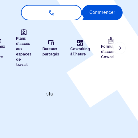
call
Commencer
assignment_ind
r
badge
Plans
devices
dashboard
d'accès
aux
Formules
arrow_forward
aux
Bureaux
Coworking
Enr
d'accès au
espaces
partagés
à l'heure
de 
re
Coworking
de
travail