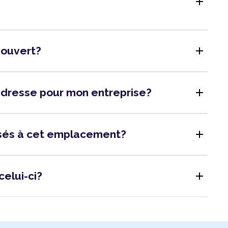
add
add
l ouvert?
add
adresse pour mon entreprise?
add
isés à cet emplacement?
add
celui-ci?