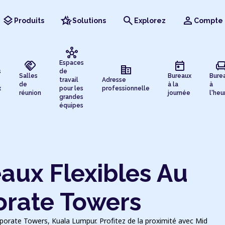
layers
hotel_class
search
person
Produits
Solutions
Explorez
Compte
hub
handshake
today
chai
Espaces
corporate_fare
s
de
Salles
Bureaux
Bure
travail
Adresse
de
à la
à
x
pour les
professionnelle
réunion
journée
l'heu
grandes
équipes
aux Flexibles Au
orate Towers
rporate Towers, Kuala Lumpur. Profitez de la proximité avec Mid