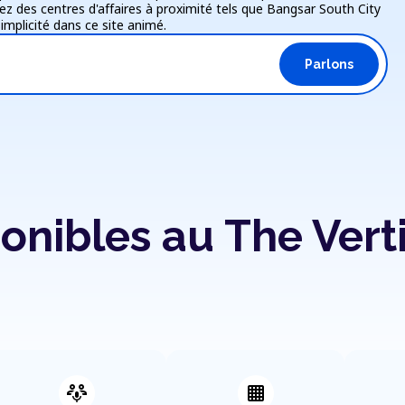
ez des centres d'affaires à proximité tels que Bangsar South City
implicité dans ce site animé.
Parlons
nibles au The Vert
adaptive_audio_mic
background_grid_small