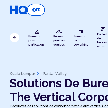
public
FR
cast_connected
person
groups
desk
Forfait
Bureaux
Bureaux
Bureaux
arrow_back
de
pour
pour les
de
bureau
particuliers
équipes
coworking
virtuels
chevron_right
Kuala Lumpur
Pantai Valley
Solutions De Bure
The Vertical Corp
Découvrez des solutions de coworking flexible aux Vertical Co