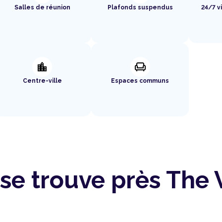
Salles de réunion
Plafonds suspendus
24/7 v
location_city
chair
Centre-ville
Espaces communs
se trouve près The 