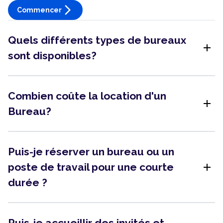
arrow_forward_ios
Commencer
Quels différents types de bureaux
add
sont disponibles?
Combien coûte la location d'un
add
Bureau?
Puis-je réserver un bureau ou un
add
poste de travail pour une courte
durée ?
Puis-je accueillir des invités et