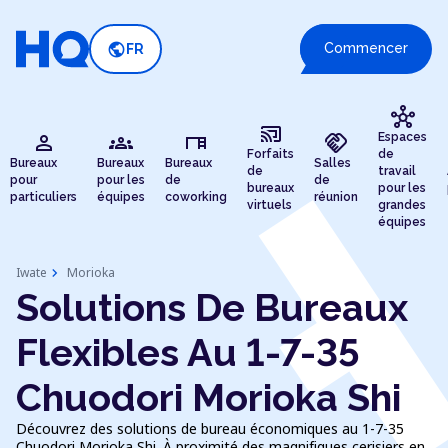
public
Commencer
FR
hub
cast_connected
person
groups
desk
handshake
Espaces
Forfaits
de
Bureaux
Bureaux
Bureaux
Salles
de
travail
pour
pour les
de
de
bureaux
pour les
particuliers
équipes
coworking
réunion
virtuels
grandes
équipes
chevron_right
Iwate
Morioka
Solutions De Bureaux
Flexibles Au 1-7-35
Chuodori Morioka Shi
Découvrez des solutions de bureau économiques au 1-7-35
Chuodori Morioka Shi. À proximité des magnifiques cerisiers en