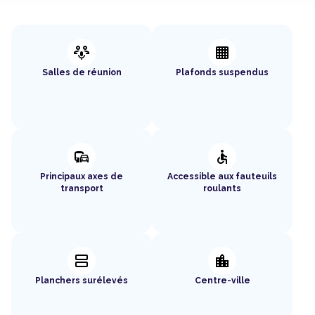
adaptive_audio_mic
background_grid_small
Salles de réunion
Plafonds suspendus
commute
accessible
Principaux axes de
Accessible aux fauteuils
transport
roulants
splitscreen
location_city
Planchers surélevés
Centre-ville