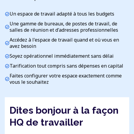
Un espace de travail adapté à tous les budgets
check_circle
Une gamme de bureaux, de postes de travail, de
check_circle
salles de réunion et d'adresses professionnelles
Accédez à l'espace de travail quand et où vous en
check_circle
avez besoin
Soyez opérationnel immédiatement sans délai
check_circle
Tarification tout compris sans dépenses en capital
check_circle
Faites configurer votre espace exactement comme
check_circle
vous le souhaitez
Dites bonjour à la façon
HQ de travailler