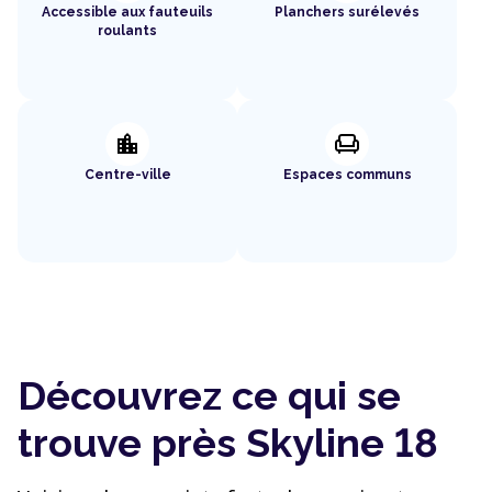
Accessible aux fauteuils
Planchers surélevés
roulants
location_city
chair
Centre-ville
Espaces communs
Découvrez ce qui se
trouve près Skyline 18