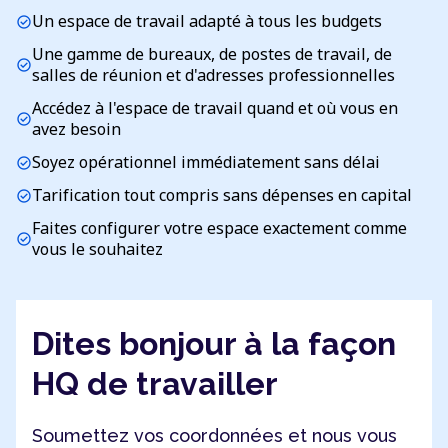
Un espace de travail adapté à tous les budgets
check_circle
Une gamme de bureaux, de postes de travail, de
check_circle
salles de réunion et d'adresses professionnelles
Accédez à l'espace de travail quand et où vous en
check_circle
avez besoin
Soyez opérationnel immédiatement sans délai
check_circle
Tarification tout compris sans dépenses en capital
check_circle
Faites configurer votre espace exactement comme
check_circle
vous le souhaitez
Dites bonjour à la façon
HQ de travailler
Soumettez vos coordonnées et nous vous