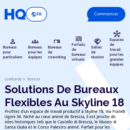
public
Commencer
FR
hub
cast_connected
person
groups
desk
handshake
Espaces
Forfaits
de
Bureaux
Bureaux
Bureaux
Salles
de
travail
pour
pour les
de
de
bureaux
pour les
particuliers
équipes
coworking
réunion
virtuels
grandes
équipes
chevron_right
Lombardy
Brescia
Solutions De Bureaux
Flexibles Au Skyline 18
Profitez d'un espace de travail productif à Skyline 18, Via Fratelli
Ugoni 36. Niché au cœur animé de Brescia, il est proche de
sites historiques tels que le Castello di Brescia, le Museo di
Santa Giulia et le Corso Palestro animé. Parfait pour les