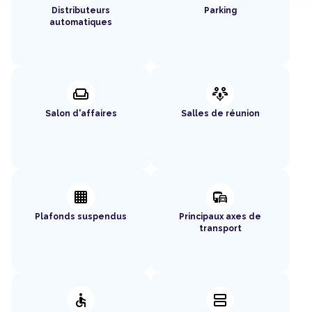
Distributeurs
Parking
automatiques
weekend
adaptive_audio_mic
Salon d'affaires
Salles de réunion
background_grid_small
commute
Plafonds suspendus
Principaux axes de
transport
accessible
splitscreen