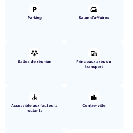
local_parking
weekend
Parking
Salon d'affaires
adaptive_audio_mic
commute
Salles de réunion
Principaux axes de
transport
accessible
location_city
Accessible aux fauteuils
Centre-ville
roulants