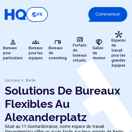
public
Commencer
FR
hub
cast_connected
person
groups
desk
handshake
Espaces
Forfaits
de
Bureaux
Bureaux
Bureaux
Salles
de
travail
pour
pour les
de
de
bureaux
pour les
particuliers
équipes
coworking
réunion
virtuels
grandes
équipes
chevron_right
Germany
Berlin
Solutions De Bureaux
Flexibles Au
Alexanderplatz
Situé au 11 Gontardstrasse, notre espace de travail
Alexanderplatz offre un accès facile aux lieux animés de Berlin.