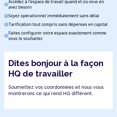
Accédez à l'espace de travail quand et où vous en
check_circle
avez besoin
Soyez opérationnel immédiatement sans délai
check_circle
Tarification tout compris sans dépenses en capital
check_circle
Faites configurer votre espace exactement comme
check_circle
vous le souhaitez
Dites bonjour à la façon
HQ de travailler
Soumettez vos coordonnées et nous vous
montrerons ce qui rend HQ différent.