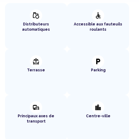
grocery
accessible
Distributeurs
Accessible aux fauteuils
automatiques
roulants
deck
local_parking
Terrasse
Parking
commute
location_city
Principaux axes de
Centre-ville
transport