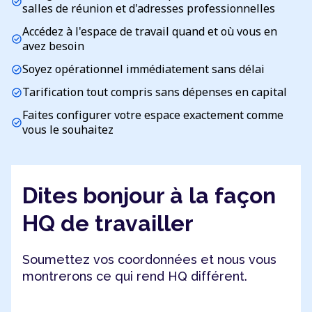
check_circle
salles de réunion et d'adresses professionnelles
Accédez à l'espace de travail quand et où vous en
check_circle
avez besoin
Soyez opérationnel immédiatement sans délai
check_circle
Tarification tout compris sans dépenses en capital
check_circle
Faites configurer votre espace exactement comme
check_circle
vous le souhaitez
Dites bonjour à la façon
HQ de travailler
Soumettez vos coordonnées et nous vous
montrerons ce qui rend HQ différent.