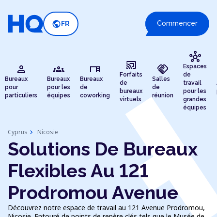
public
Commencer
FR
hub
cast_connected
person
groups
desk
handshake
Espaces
Forfaits
de
Bureaux
Bureaux
Bureaux
Salles
de
travail
pour
pour les
de
de
bureaux
pour les
particuliers
équipes
coworking
réunion
virtuels
grandes
équipes
chevron_right
Cyprus
Nicosie
Solutions De Bureaux
Flexibles Au 121
Prodromou Avenue
Découvrez notre espace de travail au 121 Avenue Prodromou,
Nicosie. Entouré de points de repère clés tels que le Musée de