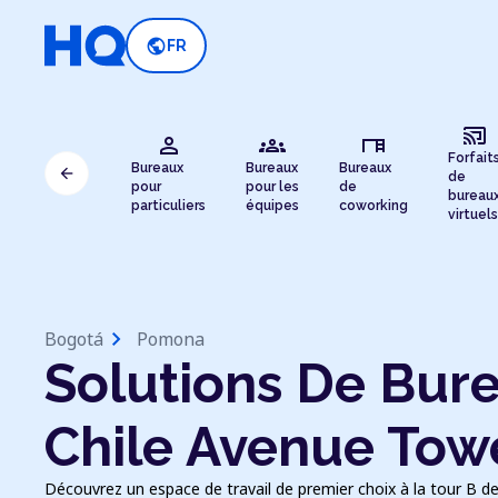
public
FR
cast_connected
person
groups
desk
Forfait
Bureaux
Bureaux
Bureaux
arrow_back
de
pour
pour les
de
bureau
particuliers
équipes
coworking
virtuels
chevron_right
Bogotá
Pomona
Solutions De Bure
Chile Avenue Tow
Découvrez un espace de travail de premier choix à la tour B d