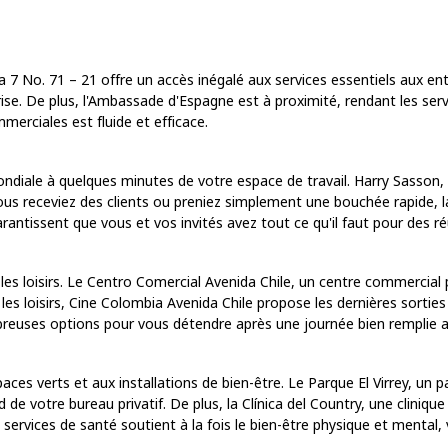
a 7 No. 71 – 21 offre un accès inégalé aux services essentiels aux e
ise. De plus, l'Ambassade d'Espagne est à proximité, rendant les serv
erciales est fluide et efficace.
 mondiale à quelques minutes de votre espace de travail. Harry Sasson
us receviez des clients ou preniez simplement une bouchée rapide, la 
arantissent que vous et vos invités avez tout ce qu'il faut pour des 
 les loisirs. Le Centro Comercial Avenida Chile, un centre commercial
 les loisirs, Cine Colombia Avenida Chile propose les dernières sort
reuses options pour vous détendre après une journée bien remplie a
paces verts et aux installations de bien-être. Le Parque El Virrey, un 
de votre bureau privatif. De plus, la Clínica del Country, une cliniq
ervices de santé soutient à la fois le bien-être physique et mental, v