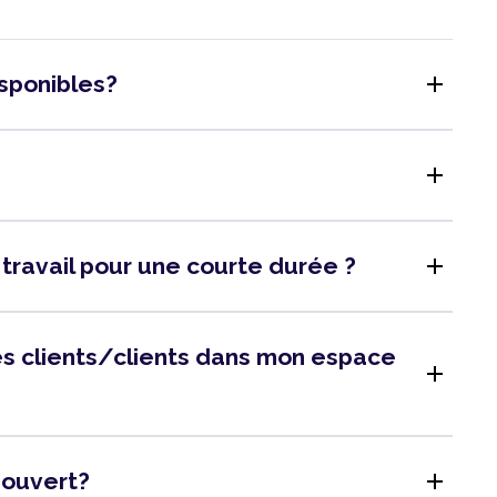
add
isponibles?
add
add
 travail pour une courte durée ?
 des clients/clients dans mon espace
add
add
l ouvert?