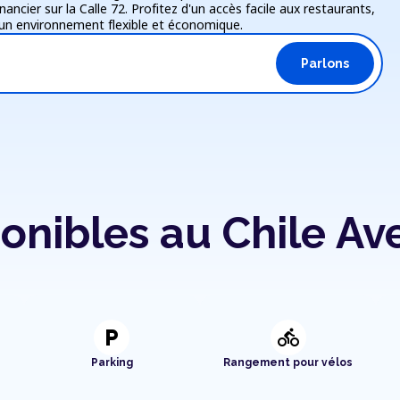
ncier sur la Calle 72. Profitez d'un accès facile aux restaurants,
s un environnement flexible et économique.
Parlons
onibles au Chile Av
local_parking
directions_bike
Parking
Rangement pour vélos