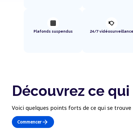
background_grid_small
nest_cam_outdoor
Plafonds suspendus
24/7 vidéosurveillanc
Découvrez ce qui 
Voici quelques points forts de ce qui se trouve 
arrow_forward
Commencer