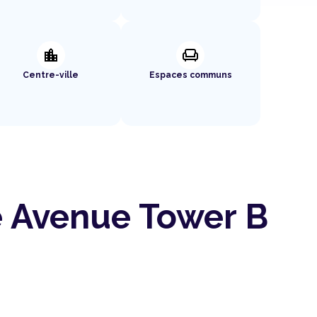
location_city
chair
Centre-ville
Espaces communs
e Avenue Tower B