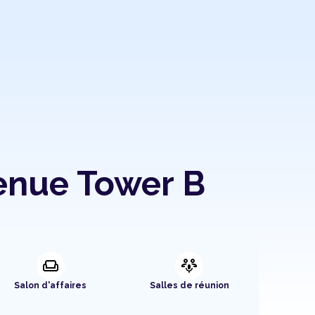
enue Tower B
weekend
adaptive_audio_mic
Salon d'affaires
Salles de réunion