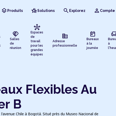
layers
hotel_class
search
person
Produits
Solutions
Explorez
Compte
hub
handshake
today
chai
Espaces
corporate_fare
s
de
Salles
Bureaux
Bure
travail
Adresse
de
à la
à
x
pour les
professionnelle
réunion
journée
l'heu
grandes
équipes
aux Flexibles Au
er B
e l'avenue Chile à Bogotá. Situé près du Museo Nacional de