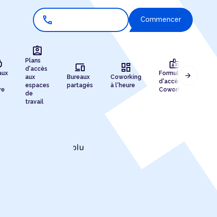
call
Commencer
assignment_ind
r
badge
Plans
devices
dashboard
d'accès
aux
Formules
arrow_forward
aux
Bureaux
Coworking
Enr
d'accès au
espaces
partagés
à l'heure
de 
re
Coworking
de
travail