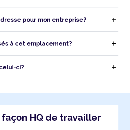
add
adresse pour mon entreprise?
add
isés à cet emplacement?
add
celui-ci?
a façon HQ de travailler