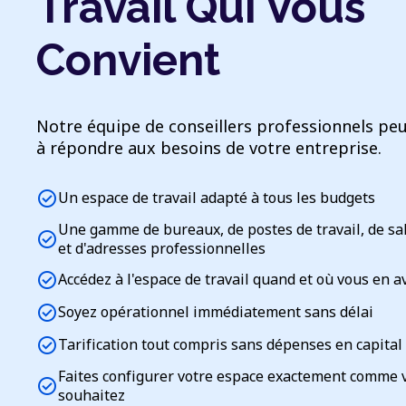
Travail Qui Vous
Convient
Notre équipe de conseillers professionnels peu
à répondre aux besoins de votre entreprise.
check_circle
Un espace de travail adapté à tous les budgets
Une gamme de bureaux, de postes de travail, de sa
check_circle
et d'adresses professionnelles
check_circle
Accédez à l'espace de travail quand et où vous en a
check_circle
Soyez opérationnel immédiatement sans délai
check_circle
Tarification tout compris sans dépenses en capital
Faites configurer votre espace exactement comme 
check_circle
souhaitez