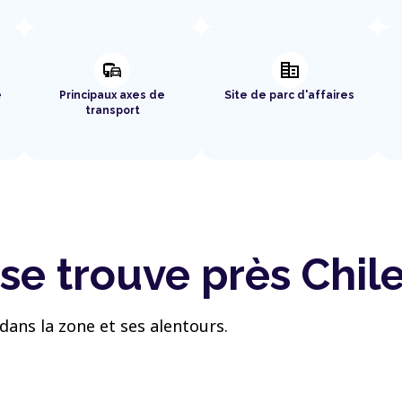
commute
corporate_fare
e
Principaux axes de
Site de parc d'affaires
transport
se trouve près Chil
dans la zone et ses alentours.