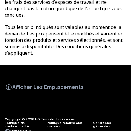
les frais des services d'espaces de travail et ne
changent pas la nature juridique de l'accord que vous
concluez.
Tous les prix indiqués sont valables au moment de la
demande. Les prix peuvent être modifiés et varient en
fonction des produits et services sélectionnés, et sont
soumis à disponibilité. Des conditions générales
s'appliquent.
add_circle
Afficher Les Emplacements
Copyright © 2026 HQ Tous droits réservés.
Politique de
BUREAU
Politique relative aux
COWORKING
Conditions
BUREAUX
confidentialité
cookies
générales
VIRTUELS