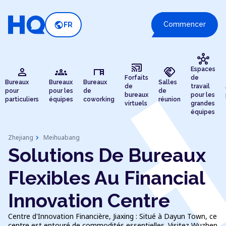
public
Commencer
FR
hub
cast_connected
person
groups
desk
handshake
Espaces
Forfaits
de
Bureaux
Bureaux
Bureaux
Salles
de
travail
pour
pour les
de
de
bureaux
pour les
particuliers
équipes
coworking
réunion
virtuels
grandes
équipes
chevron_right
Zhejiang
Meihuabang
Solutions De Bureaux
Flexibles Au Financial
Innovation Centre
Centre d'Innovation Financière, Jiaxing : Situé à Dayun Town, ce
centre est entouré de commodités essentielles. Visitez Wuzhen