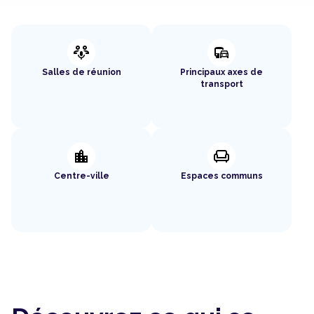
adaptive_audio_mic
commute
Salles de réunion
Principaux axes de
transport
location_city
chair
Centre-ville
Espaces communs