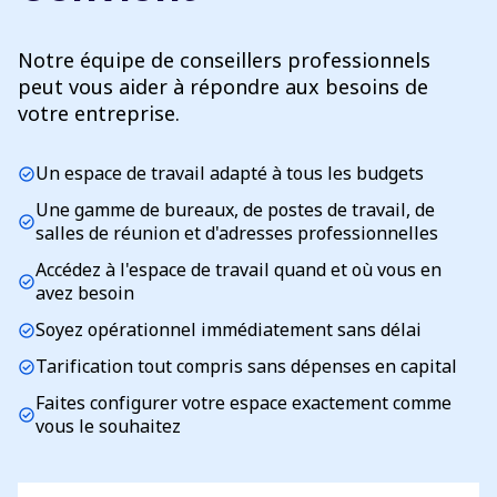
Notre équipe de conseillers professionnels
peut vous aider à répondre aux besoins de
votre entreprise.
Un espace de travail adapté à tous les budgets
check_circle
Une gamme de bureaux, de postes de travail, de
check_circle
salles de réunion et d'adresses professionnelles
Accédez à l'espace de travail quand et où vous en
check_circle
avez besoin
Soyez opérationnel immédiatement sans délai
check_circle
Tarification tout compris sans dépenses en capital
check_circle
Faites configurer votre espace exactement comme
check_circle
vous le souhaitez