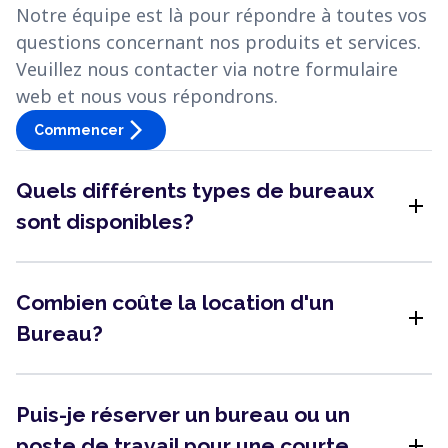
Notre équipe est là pour répondre à toutes vos
questions concernant nos produits et services.
Veuillez nous contacter via notre formulaire
web et nous vous répondrons.
arrow_forward_ios
Commencer
Quels différents types de bureaux
add
sont disponibles?
Combien coûte la location d'un
add
Bureau?
Puis-je réserver un bureau ou un
add
poste de travail pour une courte