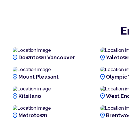
E
location_on
location_on
Downtown Vancouver
Yaletow
location_on
location_on
Mount Pleasant
Olympic 
location_on
location_on
Kitsilano
West En
location_on
location_on
Metrotown
Brentwo