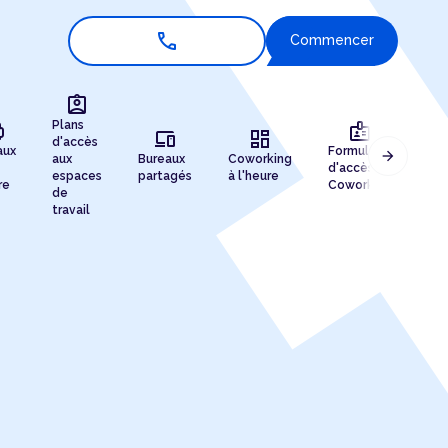
call
Commencer
assignment_ind
r
badge
Plans
devices
dashboard
d'accès
aux
Formules
arrow_forward
aux
Bureaux
Coworking
Enr
d'accès au
espaces
partagés
à l'heure
de 
re
Coworking
de
travail