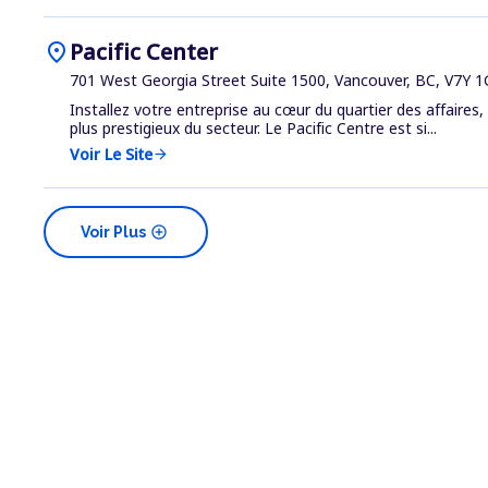
location_on
Pacific Center
701 West Georgia Street Suite 1500, Vancouver, BC, V7Y 
Installez votre entreprise au cœur du quartier des affaires,
plus prestigieux du secteur. Le Pacific Centre est si...
Voir Le Site
arrow_forward
add_circle
Voir Plus