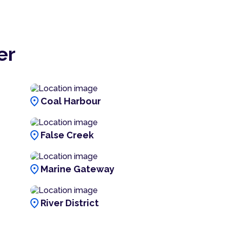
er
location_on
Coal Harbour
location_on
False Creek
location_on
Marine Gateway
location_on
River District