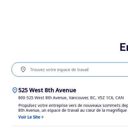
E
location_on
Trouvez votre espace de travail
location_on
525 West 8th Avenue
800-525 West 8th Avenue, Vancouver, BC, V5Z 1C6, CAN
Propulsez votre entreprise vers de nouveaux sommets dep
8th Avenue, un espace de travail au cœur de la magnifique V
Voir Le Site
arrow_forward