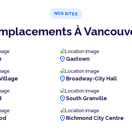
NOS SITES
mplacements À Vancouv
location_on
n
Gastown
location_on
Village
Broadway-City Hall
location_on
d
South Granville
location_on
od
Richmond City Centre