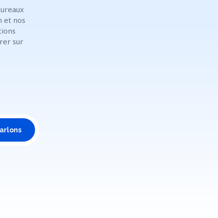
bureaux
n et nos
tions
rer sur
arlons