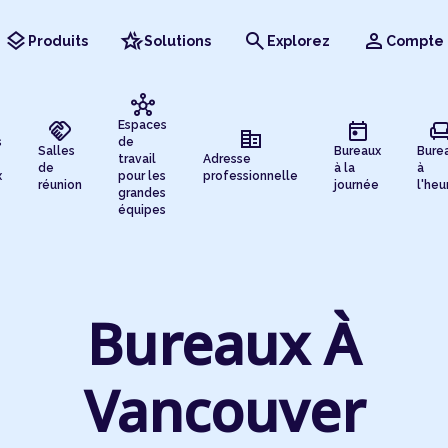
layers
hotel_class
search
person
Produits
Solutions
Explorez
Compte
hub
handshake
today
chai
Espaces
corporate_fare
s
de
Salles
Bureaux
Bure
travail
Adresse
de
à la
à
x
pour les
professionnelle
réunion
journée
l'heu
grandes
équipes
Bureaux À
Vancouver