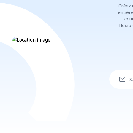
Créez 
entière
solu
flexib
mail
S