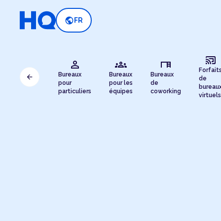
public
FR
cast_connected
person
groups
desk
Forfait
Bureaux
Bureaux
Bureaux
arrow_back
de
pour
pour les
de
bureau
particuliers
équipes
coworking
virtuels