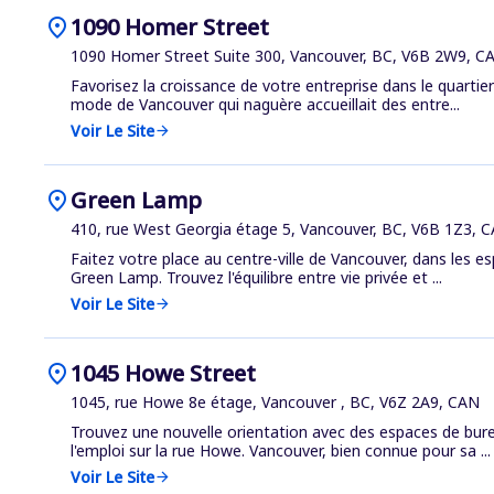
location_on
1090 Homer Street
1090 Homer Street Suite 300, Vancouver, BC, V6B 2W9, C
Favorisez la croissance de votre entreprise dans le quartier
mode de Vancouver qui naguère accueillait des entre...
Voir Le Site
arrow_forward
location_on
Green Lamp
410, rue West Georgia étage 5, Vancouver, BC, V6B 1Z3, 
Faitez votre place au centre-ville de Vancouver, dans les esp
Green Lamp. Trouvez l'équilibre entre vie privée et ...
Voir Le Site
arrow_forward
location_on
1045 Howe Street
1045, rue Howe 8e étage, Vancouver , BC, V6Z 2A9, CAN
Trouvez une nouvelle orientation avec des espaces de bu
l'emploi sur la rue Howe. Vancouver, bien connue pour sa ...
Voir Le Site
arrow_forward