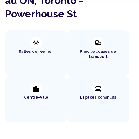
au ON, Toronto -
Powerhouse St
adaptive_audio_mic
commute
Salles de réunion
Principaux axes de
transport
location_city
chair
Centre-ville
Espaces communs