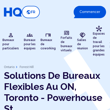
public
Commencer
FR
hub
cast_connected
person
groups
desk
handshake
Espaces
Forfaits
de
Bureaux
Bureaux
Bureaux
Salles
de
travail
pour
pour les
de
de
bureaux
pour les
particuliers
équipes
coworking
réunion
virtuels
grandes
équipes
chevron_right
Ontario
Forest Hill
Solutions De Bureaux
Flexibles Au ON,
Toronto - Powerhouse
St