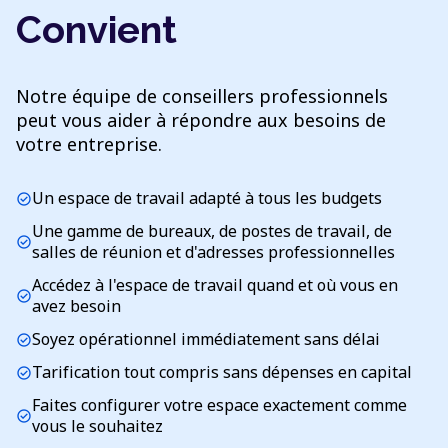
Convient
Notre équipe de conseillers professionnels
peut vous aider à répondre aux besoins de
votre entreprise.
Un espace de travail adapté à tous les budgets
check_circle
Une gamme de bureaux, de postes de travail, de
check_circle
salles de réunion et d'adresses professionnelles
Accédez à l'espace de travail quand et où vous en
check_circle
avez besoin
Soyez opérationnel immédiatement sans délai
check_circle
Tarification tout compris sans dépenses en capital
check_circle
Faites configurer votre espace exactement comme
check_circle
vous le souhaitez