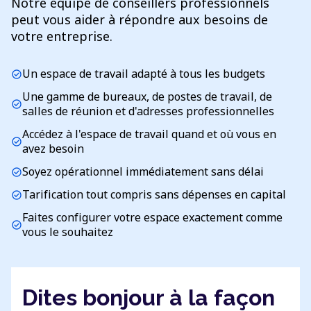
Notre équipe de conseillers professionnels
peut vous aider à répondre aux besoins de
votre entreprise.
Un espace de travail adapté à tous les budgets
check_circle
Une gamme de bureaux, de postes de travail, de
check_circle
salles de réunion et d'adresses professionnelles
Accédez à l'espace de travail quand et où vous en
check_circle
avez besoin
Soyez opérationnel immédiatement sans délai
check_circle
Tarification tout compris sans dépenses en capital
check_circle
Faites configurer votre espace exactement comme
check_circle
vous le souhaitez
Dites bonjour à la façon