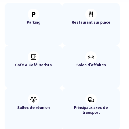
local_parking
restaurant
Parking
Restaurant sur place
local_cafe
weekend
Café & Café Barista
Salon d'affaires
adaptive_audio_mic
commute
Salles de réunion
Principaux axes de
transport