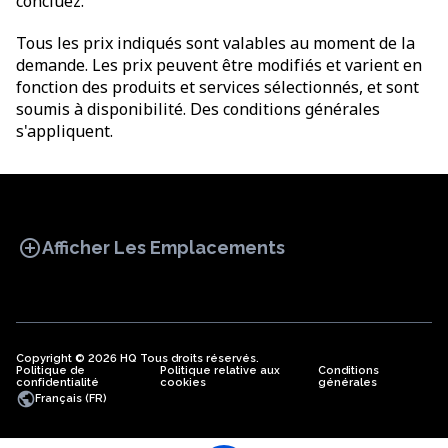
concluez.
Tous les prix indiqués sont valables au moment de la
demande. Les prix peuvent être modifiés et varient en
fonction des produits et services sélectionnés, et sont
soumis à disponibilité. Des conditions générales
s'appliquent.
add_circle
Afficher Les Emplacements
Copyright © 2026 HQ Tous droits réservés.
Politique de
BUREAU
Politique relative aux
COWORKING
Conditions
BUREAUX
confidentialité
cookies
générales
VIRTUELS
public
Français (FR)