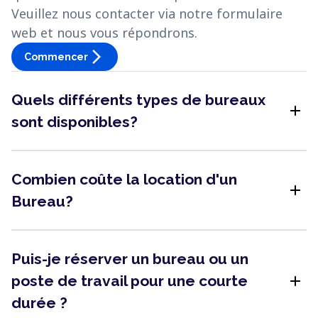
Veuillez nous contacter via notre formulaire
web et nous vous répondrons.
arrow_forward_ios
Commencer
Quels différents types de bureaux
add
sont disponibles?
Combien coûte la location d'un
add
Bureau?
Puis-je réserver un bureau ou un
add
poste de travail pour une courte
durée ?