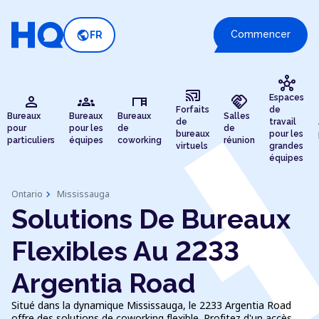
public
Commencer
FR
hub
cast_connected
person
groups
desk
handshake
Espaces
Forfaits
de
Bureaux
Bureaux
Bureaux
Salles
de
travail
pour
pour les
de
de
bureaux
pour les
particuliers
équipes
coworking
réunion
virtuels
grandes
équipes
chevron_right
Ontario
Mississauga
Solutions De Bureaux
Flexibles Au 2233
Argentia Road
Situé dans la dynamique Mississauga, le 2233 Argentia Road
offre des solutions de coworking flexible. Profitez d'un accès