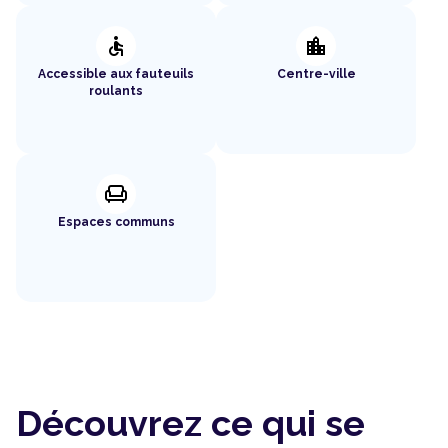
accessible
location_city
Accessible aux fauteuils
Centre-ville
roulants
chair
Espaces communs
Découvrez ce qui se