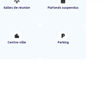
adaptive_audio_mic
background_grid_small
Salles de réunion
Plafonds suspendus
location_city
local_parking
Centre-ville
Parking