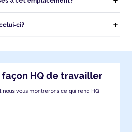
add
isés à cet emplacement?
add
celui-ci?
a façon HQ de travailler
 nous vous montrerons ce qui rend HQ