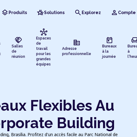
layers
hotel_class
search
person
Produits
Solutions
Explorez
Compte
hub
handshake
today
chai
Espaces
corporate_fare
s
de
Salles
Bureaux
Bure
travail
Adresse
de
à la
à
x
pour les
professionnelle
réunion
journée
l'heu
grandes
équipes
aux Flexibles Au
rporate Building
ing, Brasília. Profitez d'un accès facile au Parc National de