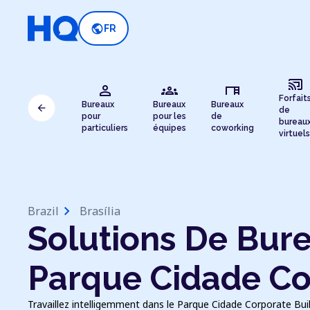
public
FR
cast_connected
person
groups
desk
Forfait
Bureaux
Bureaux
Bureaux
arrow_back
de
pour
pour les
de
bureau
particuliers
équipes
coworking
virtuels
chevron_right
Brazil
Brasília
Solutions De Bure
Parque Cidade Co
Travaillez intelligemment dans le Parque Cidade Corporate Build