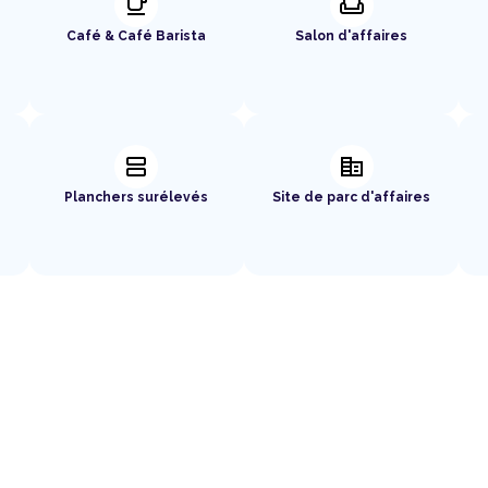
local_cafe
weekend
Café & Café Barista
Salon d'affaires
splitscreen
corporate_fare
Planchers surélevés
Site de parc d'affaires