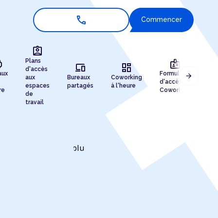
call
Commencer
assignment_ind
r
badge
Plans
devices
dashboard
d'accès
aux
Formules
Ad
arrow_forward
aux
Bureaux
Coworking
d'accès au
pro
espaces
partagés
à l'heure
re
Coworking
enr
de
travail