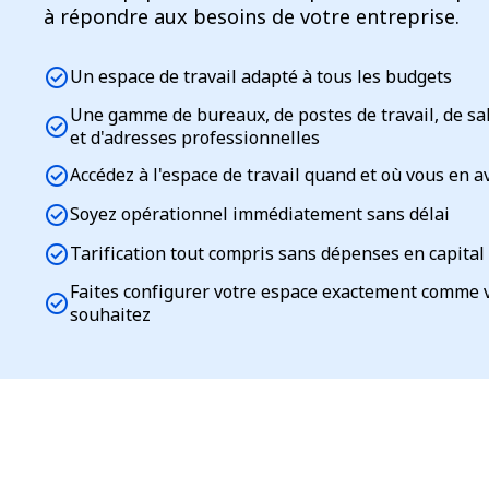
à répondre aux besoins de votre entreprise.
check_circle
Un espace de travail adapté à tous les budgets
Une gamme de bureaux, de postes de travail, de sa
check_circle
et d'adresses professionnelles
check_circle
Accédez à l'espace de travail quand et où vous en a
check_circle
Soyez opérationnel immédiatement sans délai
check_circle
Tarification tout compris sans dépenses en capital
Faites configurer votre espace exactement comme 
check_circle
souhaitez