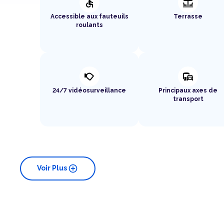
accessible
deck
Accessible aux fauteuils
Terrasse
roulants
nest_cam_outdoor
commute
24/7 vidéosurveillance
Principaux axes de
transport
add_circle
Voir Plus