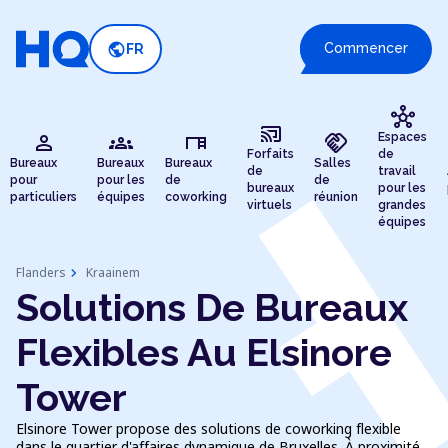
public
Commencer
FR
hub
cast_connected
person
groups
desk
handshake
Espaces
Forfaits
de
Bureaux
Bureaux
Bureaux
Salles
de
travail
pour
pour les
de
de
bureaux
pour les
particuliers
équipes
coworking
réunion
virtuels
grandes
équipes
chevron_right
Flanders
Kraainem
Solutions De Bureaux
Flexibles Au Elsinore
Tower
Elsinore Tower propose des solutions de coworking flexible
dans le quartier d'affaires dynamique de Bruxelles. À proximité