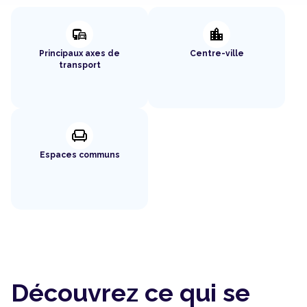
commute
location_city
Principaux axes de
Centre-ville
transport
chair
Espaces communs
Découvrez ce qui se