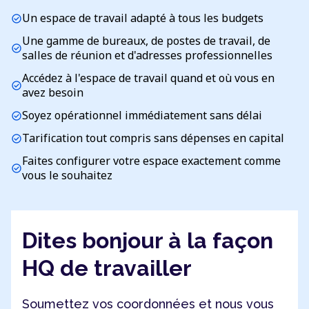
Un espace de travail adapté à tous les budgets
check_circle
Une gamme de bureaux, de postes de travail, de
check_circle
salles de réunion et d'adresses professionnelles
Accédez à l'espace de travail quand et où vous en
check_circle
avez besoin
Soyez opérationnel immédiatement sans délai
check_circle
Tarification tout compris sans dépenses en capital
check_circle
Faites configurer votre espace exactement comme
check_circle
vous le souhaitez
Dites bonjour à la façon
HQ de travailler
Soumettez vos coordonnées et nous vous