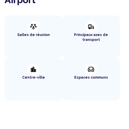
adaptive_audio_mic
commute
Salles de réunion
Principaux axes de
transport
location_city
chair
Centre-ville
Espaces communs