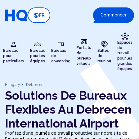
public
Commencer
FR
hub
cast_connected
person
groups
desk
handshake
Espaces
Forfaits
de
Bureaux
Bureaux
Bureaux
Salles
de
travail
pour
pour les
de
de
bureaux
pour les
particuliers
équipes
coworking
réunion
virtuels
grandes
équipes
chevron_right
Hungary
Debrecen
Solutions De Bureaux
Flexibles Au Debrecen
International Airport
Profitez d'une journée de travail productive sur notre site de
l'aéroport international de Debrecen. Avec un accès facile aux