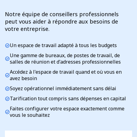
Notre équipe de conseillers professionnels
peut vous aider à répondre aux besoins de
votre entreprise.
Un espace de travail adapté à tous les budgets
check_circle
Une gamme de bureaux, de postes de travail, de
check_circle
salles de réunion et d'adresses professionnelles
Accédez à l'espace de travail quand et où vous en
check_circle
avez besoin
Soyez opérationnel immédiatement sans délai
check_circle
Tarification tout compris sans dépenses en capital
check_circle
Faites configurer votre espace exactement comme
check_circle
vous le souhaitez