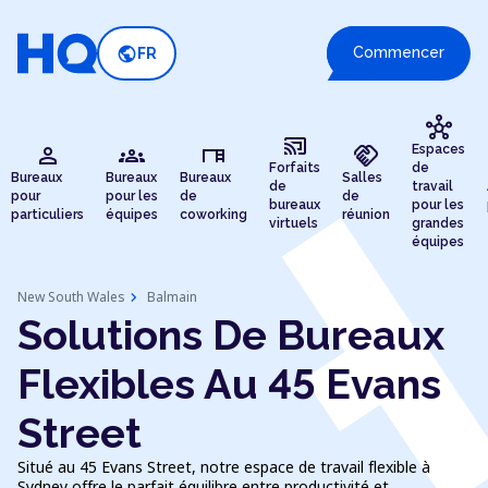
public
Commencer
FR
hub
cast_connected
person
groups
desk
handshake
Espaces
Forfaits
de
Bureaux
Bureaux
Bureaux
Salles
de
travail
pour
pour les
de
de
bureaux
pour les
particuliers
équipes
coworking
réunion
virtuels
grandes
équipes
chevron_right
New South Wales
Balmain
Solutions De Bureaux
Flexibles Au 45 Evans
Street
Situé au 45 Evans Street, notre espace de travail flexible à
Sydney offre le parfait équilibre entre productivité et