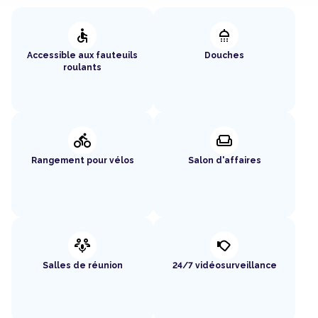
accessible
shower
Accessible aux fauteuils
Douches
roulants
directions_bike
weekend
Rangement pour vélos
Salon d'affaires
adaptive_audio_mic
nest_cam_outdoor
Salles de réunion
24/7 vidéosurveillance