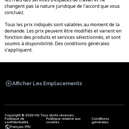
changent pas la nature juridique de l'accord que vous
concluez.
Tous les prix indiqués sont valables au moment de la
demande. Les prix peuvent être modifiés et varient en
fonction des produits et services sélectionnés, et sont
soumis à disponibilité. Des conditions générales
s'appliquent.
add_circle
Afficher Les Emplacements
Copyright © 2026 HQ Tous droits réservés.
Politique de
BUREAU
Politique relative aux
COWORKING
Conditions
BUREAUX
confidentialité
cookies
générales
VIRTUELS
public
Français (FR)