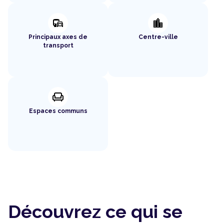
commute
location_city
Principaux axes de
Centre-ville
transport
chair
Espaces communs
Découvrez ce qui se